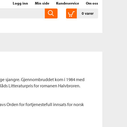
Logg inn
Min side
Kundeservice
Om oss
0
varer
ellige sjangre. Gjennombruddet kom i 1984 med
Råds Litteraturpris for romanen Halvbroren.
 Orden for fortjenestefull innsats for norsk