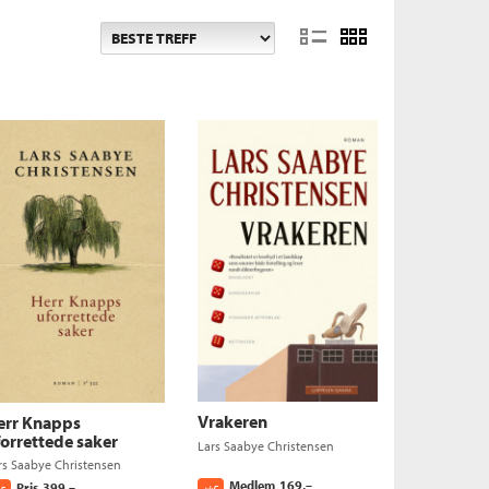
Vrakeren
err Knapps
forrettede saker
Lars Saabye Christensen
rs Saabye Christensen
Medlem
169,–
Pris
399,–