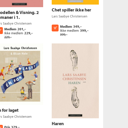
Chet spiller ikke her
odellen & Visning. 2
Lars Saabye Christensen
maner i 1.
rs Saabye Christensen
Medlem
349,–
Kjøp
Medlem
201,–
Kjøp
Ikke medlem
399,–
Ikke medlem
229,–
399,–
229,–
 for laget
rs Saabye Christensen
Haren
Pris
379,–
Kjøp