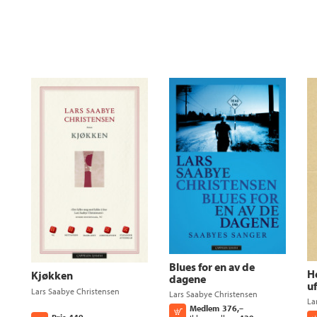
Blues for en av de
H
Kjøkken
dagene
u
Lars Saabye Christensen
Lars Saabye Christensen
La
Medlem
376,–
Kjøp