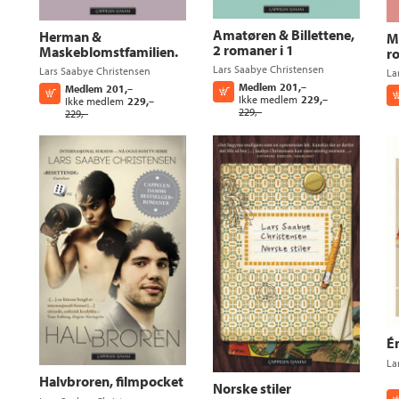
Amatøren & Billettene,
Herman &
M
2 romaner i 1
Maskeblomstfamilien.
ro
2 romaner i 1.
Lars Saabye Christensen
Lars Saabye Christensen
La
Medlem
201,–
Medlem
201,–
Kjøp
Kjøp
Ikke medlem
229,–
Ikke medlem
229,–
229,–
229,–
Én
La
Halvbroren, filmpocket
Norske stiler