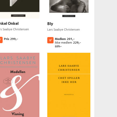
nkel Onkel
Bly
rs Saabye Christensen
Lars Saabye Christensen
Medlem
201,–
Pris
299,–
Kjøp
Kjøp
Ikke medlem
229,–
229,–