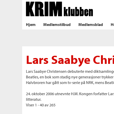
Til forsiden
TRADISJONELL KRIM
HARDK
NORDISK KRIM
PSYKO
Hjem
Medlemstilbud
Medlemsblad
H
ilbud
Lars Saabye Chr
lad
k
Lars Saabye Christensen debuterte med diktsamlingen
Beatles, en bok som stadig nye generasjoner trykker 
Halvbroren har gått som tv-serie på NRK, mens Beatl
m
24. oktober 2006 utnevnte H.M. Kongen forfatter Lar
aver
litteratur.
ice
Viser 1 - 40 av 265