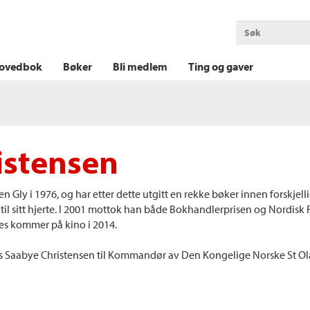
OKT KRIM
THRILLER
LOGISK KRIM
ovedbok
Bøker
Bli medlem
Ting og gaver
istensen
 Gly i 1976, og har etter dette utgitt en rekke bøker innen forskj
til sitt hjerte. I 2001 mottok han både Bokhandlerprisen og Nordisk 
es kommer på kino i 2014.
s Saabye Christensen til Kommandør av Den Kongelige Norske St Olavs