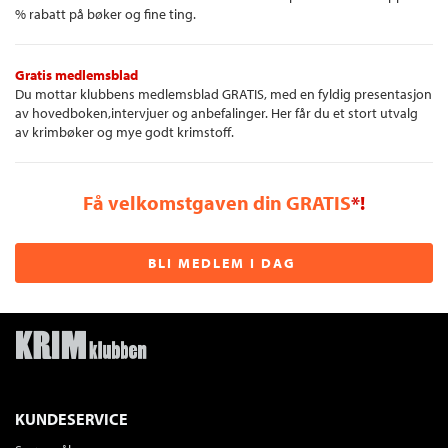
% rabatt på bøker og fine ting.
Gratis medlemsblad
Du mottar klubbens medlemsblad GRATIS, med en fyldig presentasjon
av hovedboken,intervjuer og anbefalinger. Her får du et stort utvalg
av krimbøker og mye godt krimstoff.
Få velkomstgaven din GRATIS
*!
BLI MEDLEM I DAG
KUNDESERVICE