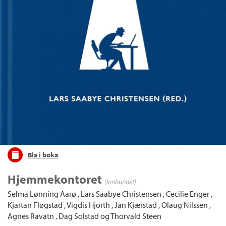
Bla i boka
Hjemmekontoret
(Innbundet)
Selma Lønning Aarø
,
Lars Saabye Christensen
,
Cecilie Enger
,
Kjartan Fløgstad
,
Vigdis Hjorth
,
Jan Kjærstad
,
Olaug Nilssen
,
Agnes Ravatn
,
Dag Solstad
og
Thorvald Steen