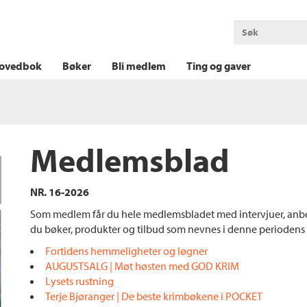
OKT KRIM
THRILLER
LOGISK KRIM
ovedbok
Bøker
Bli medlem
Ting og gaver
Medlemsblad
NR. 16-2026
Som medlem får du hele medlemsbladet med intervjuer, anbefal
du bøker, produkter og tilbud som nevnes i denne perioden
Fortidens hemmeligheter og løgner
AUGUSTSALG | Møt høsten med GOD KRIM
Lysets rustning
Terje Bjøranger | De beste krimbøkene i POCKET