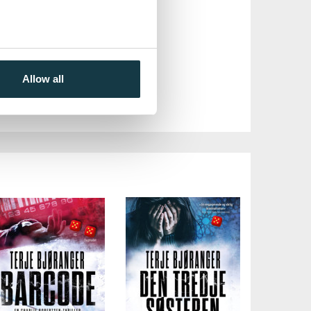
em
119,–
jøp
medlem
479,–
Allow all