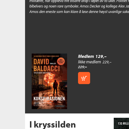
militæret, har opplevd fire bisarre drap i løpet av to uker. Politiet
bibelvers og noen rare symboler. Amos Decker og kollega Alex Jami
Amos den eneste som kan klare å løse denne høyst uvanlige sak
Medlem
129,–
Kjøp
Ikke medlem
229,–
229,–
I kryssilden