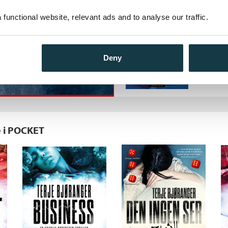
Medl
K
Ikke 
functional website, relevant ads and to analyse our traffic.
479,–
Deny
e i POCKET