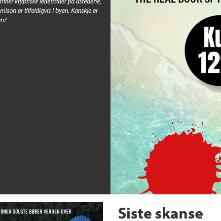
 finner kryptiske ledetråder på åstedene,
son er tilfeldigvis i byen. Kanskje er
en?
Siste skanse