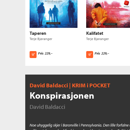
Taperen
Kalifatet
Terje Bjøranger
Terje Bjøranger
Pris
229,–
Pris
229,–
Kjøp
Kjøp
David Baldacci | KRIM i POCKET
Konspirasjonen
David Baldacci
Noe uhyggelig skjer i Baronville i Pennsylvania. Den lille forfalne 