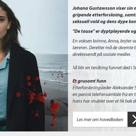
Johana Gustawsson viser sin m
gripende etterforskning, samt
seksuell vold og dens dype ko
"De tause"
er dyptpløyende og
En voksen kvinne, Anna, bryter se
læreren. Deretter må de skremte b
direktesendt på sosiale medier.
Så blir en tenåring funnet død i 
Et grusomt funn
Etterforskningsleder Aleksander 
en panisk telefonsamtale fra en t
hans har snublet over et lik bak d
Les mer om hovedboken