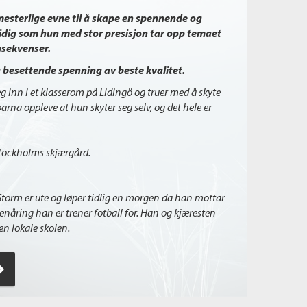
esterlige evne til å skape en spennende og
idig som hun med stor presisjon tar opp temaet
nsekvenser.
 besettende spenning av beste kvalitet.
g inn i et klasserom på Lidingö og truer med å skyte
arna oppleve at hun skyter seg selv, og det hele er
Stockholms skjærgård.
Storm er ute og løper tidlig en morgen da han mottar
enåring han er trener fotball for. Han og kjæresten
en lokale skolen.