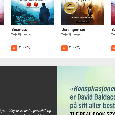
Business
Den ingen ser
B
Terje Bjøranger
Terje Bjøranger
Te
Pris
229,–
Pris
229,–
Kjøp
Kjøp
byen, tidligere senter for gruvedrift og