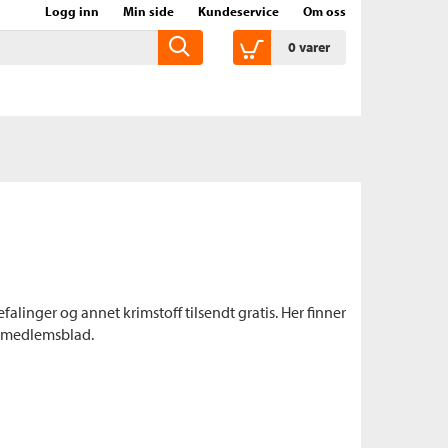
Logg inn
Min side
Kundeservice
Om oss
0
varer
inger og annet krimstoff tilsendt gratis. Her finner
s medlemsblad.