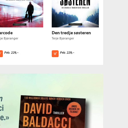
arcode
Den tredje søsteren
rje Bjøranger
Terje Bjøranger
Pris
229,–
Pris
229,–
Kjøp
Kjøp