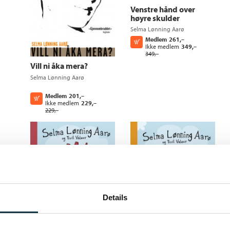
Venstre hånd over
høyre skulder
Selma Lønning Aarø
Medlem
261,–
Kjøp
Ikke medlem
349,–
349,–
Vill ni åka mera?
Selma Lønning Aarø
Medlem
201,–
Kjøp
Ikke medlem
229,–
229,–
Details