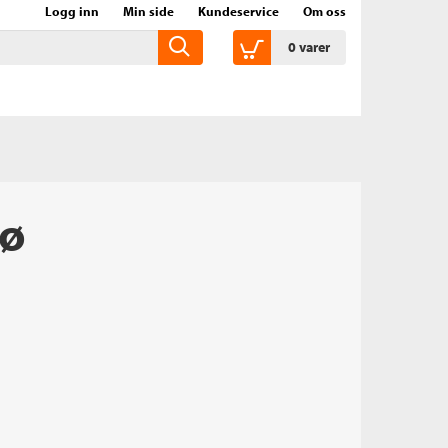
Logg inn
Min side
Kundeservice
Om oss
0
varer
rø