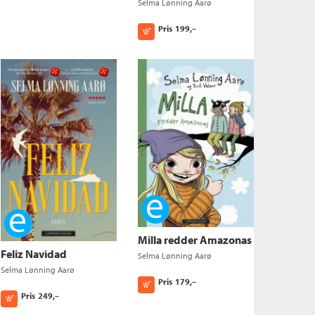
Selma Lønning Aarø
Pris
199,–
Kjøp
Ebok
Ebok
Milla redder Amazonas
Feliz Navidad
Selma Lønning Aarø
Selma Lønning Aarø
Pris
179,–
Kjøp
Pris
249,–
Kjøp