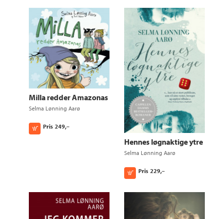
Milla redder Amazonas
Selma Lønning Aarø
Pris
249,–
Kjøp
Hennes løgnaktige ytre
Selma Lønning Aarø
Pris
229,–
Kjøp