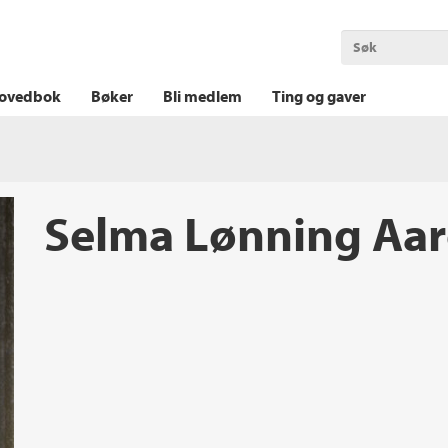
OKT KRIM
THRILLER
LOGISK KRIM
ovedbok
Bøker
Bli medlem
Ting og gaver
Selma Lønning Aa