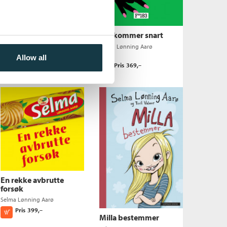
Privatlivets fred
Jeg kommer snart
Selma Lønning Aarø
Selma Lønning Aarø
Allow all
Pris
229,–
Kjøp
Pris
369,–
Kjøp
En rekke avbrutte
forsøk
Selma Lønning Aarø
Pris
399,–
Kjøp
Milla bestemmer