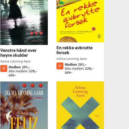
En rekke avbrutte
Venstre hånd over
forsøk
høyre skulder
Selma Lønning Aarø
Selma Lønning Aarø
Medlem
201,–
Kjøp
Medlem
201,–
Kjøp
Ikke medlem
229,–
Ikke medlem
229,–
229,–
229,–