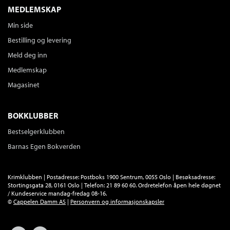
Jeg er brødrene Walker
MEDLEMSKAP
Jan Kjærstad
Min side
Innbundet
Bokmål
2008
Bestilling og levering
Medlem
199,–
Ikke medlem
419,–
Meld deg inn
419,–
Medlemskap
Tittelen finnes ikke lenger i sortimentet.
Magasinet
BOKKLUBBER
Bestselgerklubben
Barnas Egen Bokverden
Krimklubben | Postadresse: Postboks 1900 Sentrum, 0055 Oslo | Besøksadresse:
Stortingsgata 28, 0161 Oslo | Telefon: 21 89 60 60. Ordretelefon åpen hele døgnet
/ Kundeservice mandag-fredag 08-16.
©
Cappelen Damm AS
|
Personvern og informasjonskapsler
Facebook
Forlagsliv