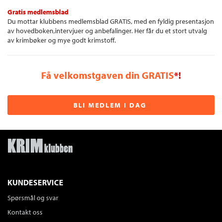
* Historien om Gly.
Gratis medlemsblad
Du mottar klubbens medlemsblad GRATIS, med en fyldig presentasjon
av hovedboken,intervjuer og anbefalinger. Her får du et stort utvalg
av krimbøker og mye godt krimstoff.
Få velkomstgaven din GRATIS
*!
BLI MEDLEM I DAG
KUNDESERVICE
Spørsmål og svar
Kontakt oss