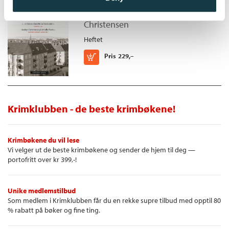
* Alexandrias aske
Byens spor /
Lars Saabye
* Den aukustiske skyggen
Christensen
* Denne forunderlige by
Heftet
* Gutten som ville være en av gutta
* Ingens
Kjøp
Pris
229,–
* Hvor er det blitt av alle gutta?
* Bly
* Stempler
* Vesterålen
Krimklubben - de beste krimbøkene!
* Herman
* Sneglene
* Columus ankomst
Krimbøkene du vil lese
* Jokeren
Vi velger ut de beste krimbøkene og sender de hjem til deg —
* Blodets bånd
portofritt over kr 399,-!
* Beatles
* Paraply
* Billettene
Unike medlemstilbud
Som medlem i Krimklubben får du en rekke supre tilbud med opptil 80
* Jaktmarker
% rabatt på bøker og fine ting.
* Kamelen i mitt hjerte
* Amatøren