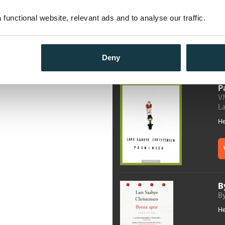
He
functional website, relevant ads and to analyse our traffic.
Deny
P
V
La
He
B
By
He