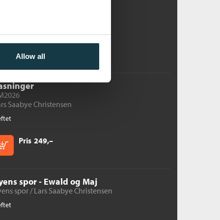
ftet
Pris
299,–
Kjøp
Allow all
asninger
M2026
rs Saabye Christensen
ftet
Pris
249,–
Kjøp
yens spor - Ewald og Maj
ens spor /
Lars Saabye Christensen
ftet