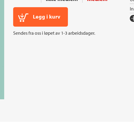
I
Legg i kurv
Fo
Sp
Sendes fra oss i løpet av 1-3 arbeidsdager.
I
An