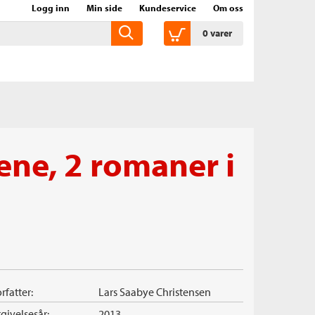
Logg inn
Min side
Kundeservice
Om oss
0
varer
ene, 2 romaner i
rfatter:
Lars Saabye Christensen
givelsesår:
2013