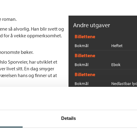
e roman.
Andre utgaver
ne så alvorlig. Han blir svett og
redd for å vekke oppmerksomhet.
Billettene
Bokmål
Heftet
morsomste bøker.
Billettene
o Sporveier, har utviklet et
Bokmål
Ebok
ver livet sitt. En dag smyger
Billettene
værelsen hans og finner ut at
Bokmål
Nedlastbar ly
Billettene
Bokmål
Heftet
Flere bøker av Lars Saab
Details
O
La