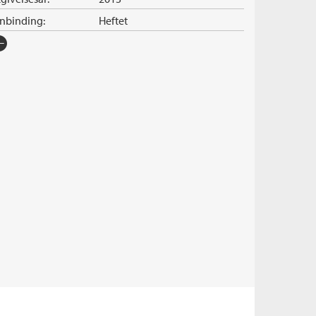
nnbinding:
Heftet
rlag:
Cappelen Damm
råk:
Bokmål
SBN/EAN:
9788202410124
tall sider:
400