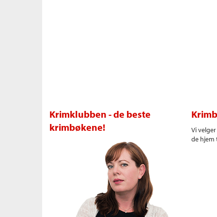
Krimklubben - de beste
Krimb
krimbøkene!
Vi velge
de hjem t