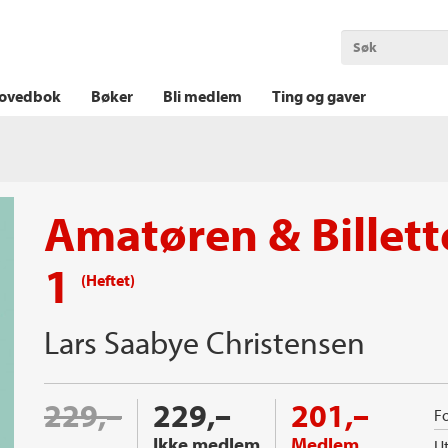
OKT KRIM
THRILLER
LOGISK KRIM
ovedbok
Bøker
Bli medlem
Ting og gaver
Amatøren & Billett
1
(Heftet)
Lars Saabye Christensen
229,–
229,–
201,–
Fo
Ikke medlem
Medlem
Ut