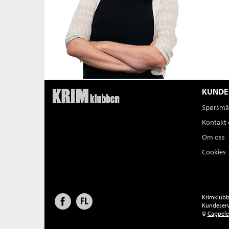
KUNDE
Spørsmål
Kontakt 
Om oss
Cookies
Facebook
Forlagsliv
Krimklubbe
Kundeserv
©
Cappel