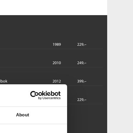
1989
229,–
2010
249,–
dbok
2012
399,–
2017
229,–
ye Christensen:
About
nkel Onkel
rs Saabye Christensen