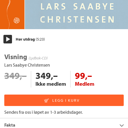
Hør utdrag
(5:23)
Start/pause
Visning
(Lydbok-CD)
Lars Saabye Christensen
349,–
349,–
99,–
Ikke medlem
Medlem
Sendes fra oss i løpet av 1-3 arbeidsdager.
Fakta