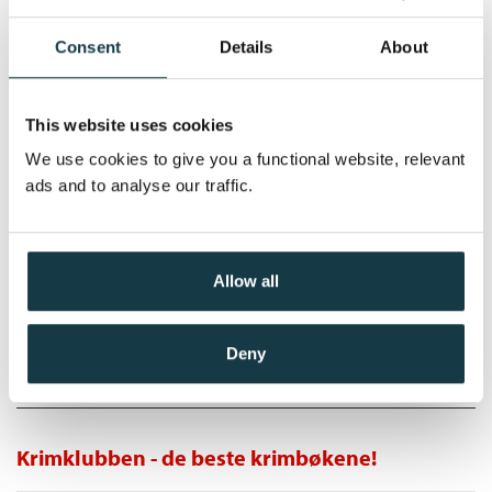
Lars Saabye Christensen
Consent
Details
About
Lydbok-CD
Medlem
129,–
Kjøp
349,–
Ikke medlem
This website uses cookies
349,–
We use cookies to give you a functional website, relevant
ads and to analyse our traffic.
Sluk
Lars Saabye Christensen
Allow all
Lydbok-CD
Medlem
99,–
Kjøp
349,–
Ikke medlem
Deny
349,–
Krimklubben - de beste krimbøkene!