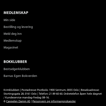
de virkelig. De hever de kantetes fane. Det får heller være at
tragiske årsaker fører til komiske gjerninger. Jeg ønsket å
skildre dem med all den varme og innsikt jeg kunne oppdrive.
MEDLEMSKAP
Det er noe anarkistisk og frigjørende over måten Bernhard
Min side
Hval takler livet sitt på, selv om hele mannen er en knute. Det
Bestilling og levering
kan kanskje oppsummeres i en setning fra romanens
begynnelse: Han reddet de han foraktet, og ødela de han
Meld deg inn
elsket," sier Lars Saabye Christensen og reiser seg fra
Medlemskap
kafébordet. Før han går, legger han til, kanskje litt kantete, at
Magasinet
nå blir det snart TV av
Halvbroren.
Så tar han vesken over
skulderen og forsvinner i mengden.
BOKKLUBBER
Bestselgerklubben
Barnas Egen Bokverden
Krimklubben | Postadresse: Postboks 1900 Sentrum, 0055 Oslo | Besøksadresse:
Stortingsgata 28, 0161 Oslo | Telefon: 21 89 60 60. Ordretelefon åpen hele døgnet
/ Kundeservice mandag-fredag 08-16.
©
Cappelen Damm AS
|
Personvern og informasjonskapsler