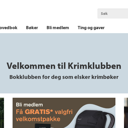
OKT KRIM
THRILLER
LOGISK KRIM
ovedbok
Bøker
Bli medlem
Ting og gaver
Velkommen til Krimklubben
Bokklubben for deg som elsker krimbøker