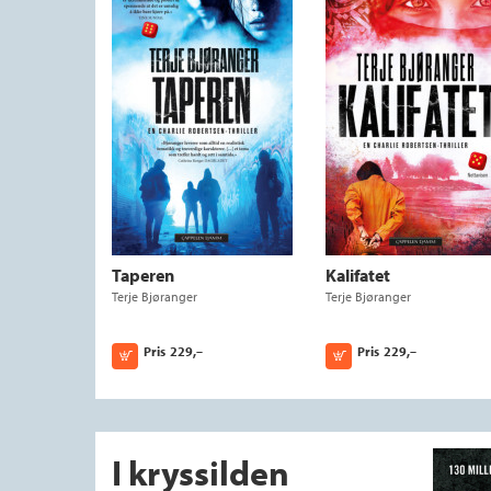
Taperen
Kalifatet
Terje Bjøranger
Terje Bjøranger
Pris
229,–
Pris
229,–
Kjøp
Kjøp
I kryssilden