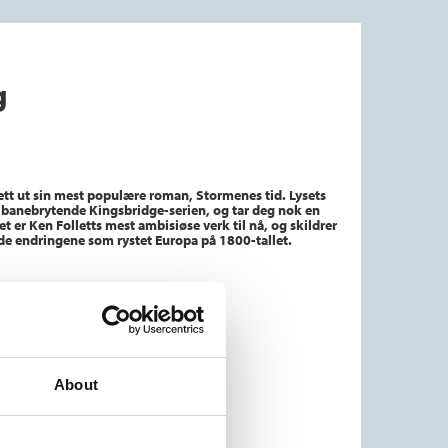
g
llett ut sin mest populære roman, Stormenes tid. Lysets
 banebrytende Kingsbridge-serien, og tar deg nok en
Det er Ken Folletts mest ambisiøse verk til nå, og skildrer
de endringene som rystet Europa på 1800-tallet.
About
em
119,–
jøp
medlem
479,–