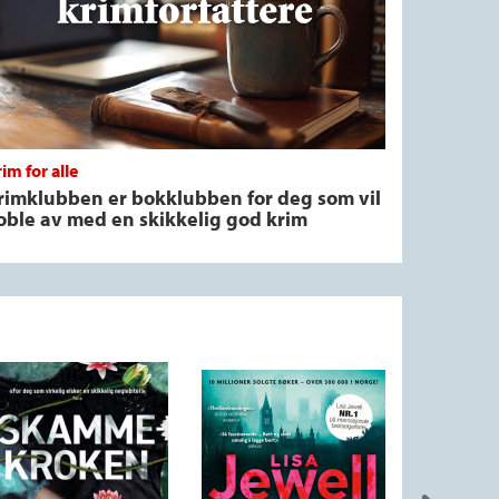
im for alle
rimklubben er bokklubben for deg som vil
oble av med en skikkelig god krim