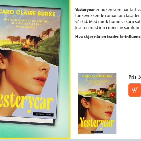
Yesteryear
er boken som har tatt 
tankevekkende roman om fasader, tr
vår tid. Med mørk humor, skarp sat
leseren med inn i noen av samfunne
Hva skjer når en tradwife-influens
Pris
3
K