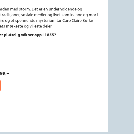
verden med storm. Det er en underholdende og
adisjoner, sosiale medier og livet som kvinne og mor i
ire og et spennende mysterium tar Caro Claire Burke
ts mørkeste og villeste deler.
er plutselig våkner opp i 1855?
99,–
jøp