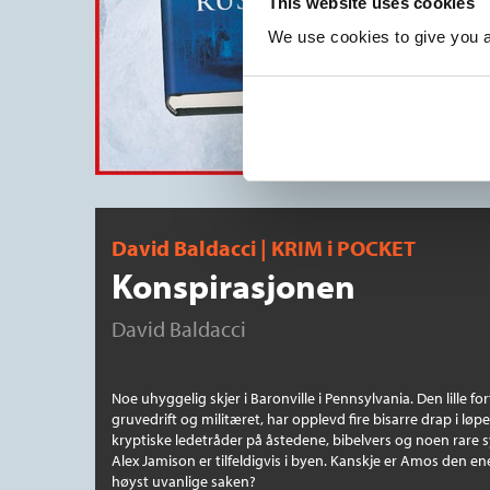
This website uses cookies
We use cookies to give you a 
David Baldacci | KRIM i POCKET
Konspirasjonen
David Baldacci
Noe uhyggelig skjer i Baronville i Pennsylvania. Den lille for
gruvedrift og militæret, har opplevd fire bisarre drap i løpet
kryptiske ledetråder på åstedene, bibelvers og noen rare
Alex Jamison er tilfeldigvis i byen. Kanskje er Amos den e
høyst uvanlige saken?