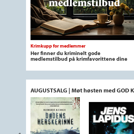
Krimkupp for medlemmer
Her finner du kriminelt gode
medlemstilbud på krimfavorittene dine
AUGUSTSALG | Møt høsten med GOD 