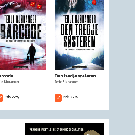
arcode
Den tredje søsteren
rje Bjøranger
Terje Bjøranger
Pris
229,–
Pris
229,–
Kjøp
Kjøp