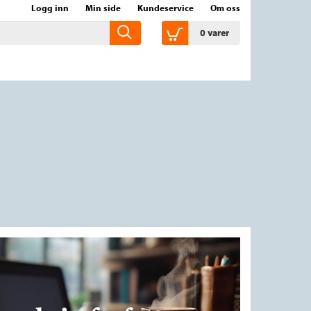
Logg inn
Min side
Kundeservice
Om oss
0
varer