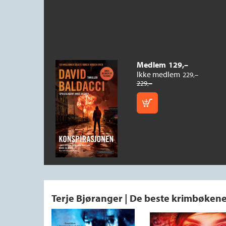
Medlem
129,–
Kjøp
Ikke medlem
229,–
229,–
Terje Bjøranger | De beste krimbøken