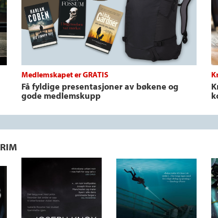
Medlemskapet er GRATIS
Kr
Få fyldige presentasjoner av bøkene og
K
gode medlemskupp
k
KRIM