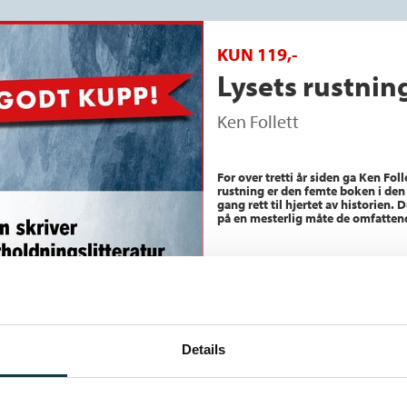
KUN 119,-
Lysets rustnin
Ken Follett
For over tretti år siden ga Ken Fo
rustning er den femte boken i den
gang rett til hjertet av historien. 
på en mesterlig måte de omfatten
Details
Medl
K
Ikke 