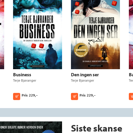
Business
Den ingen ser
B
Terje Bjøranger
Terje Bjøranger
Te
Pris
229,–
Pris
229,–
Kjøp
Kjøp
Siste skanse