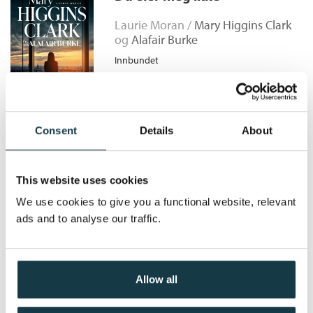
Kategori:
Tradisjonell krim
dager til havs blir hun funnet død – og halskjedet er borte.
Bokmål
Nedlastbar lydbok
2023
399,–
Laurie Moran /
Mary Higgins Clark
Hvem står bak ugjerningen?
Antall sider:
320
og
Alafair Burke
Originaltittel:
All By Myself, Alone
Innbundet
Oversatt av:
Frogner, Elsa
Kjøp
Pris
429,–
Consent
Details
About
Tornerosemorderen
This website uses cookies
Higgins Clark - Alafair Burke /
We use cookies to give you a functional website, relevant
Alafair Burke
og
Mary Higgins Clark
ads and to analyse our traffic.
Innbundet
Medlem
149,–
Kjøp
399,–
Ikke medlem
399,–
Allow all