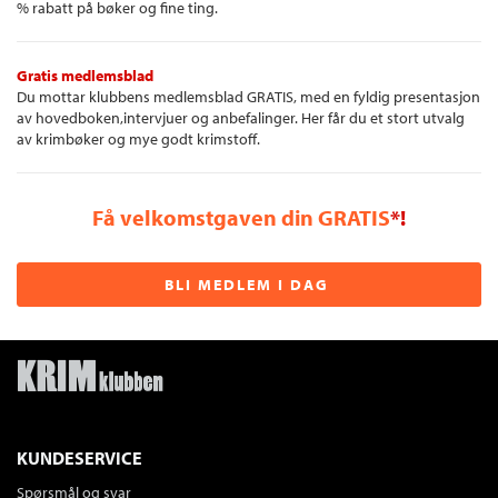
% rabatt på bøker og fine ting.
Gratis medlemsblad
Du mottar klubbens medlemsblad GRATIS, med en fyldig presentasjon
av hovedboken,intervjuer og anbefalinger. Her får du et stort utvalg
av krimbøker og mye godt krimstoff.
Få velkomstgaven din GRATIS
*!
BLI MEDLEM I DAG
KUNDESERVICE
Spørsmål og svar