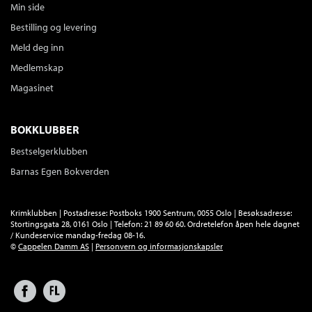
Ikke medlem
439,–
Min side
439,–
Bestilling og levering
Sendes fra oss i løpet av 1-3 arbeidsdager.
Meld deg inn
Medlemskap
Aldri si det
Lisa Gardner
Magasinet
Serie
Detective D.D. Warren
Innbundet
Bokmål
2020
BOKKLUBBER
Medlem
350,–
Kjøp
Ikke medlem
399,–
Bestselgerklubben
399,–
Sendes fra oss i løpet av 1-3 arbeidsdager.
Barnas Egen Bokverden
Rett bak deg
Krimklubben | Postadresse: Postboks 1900 Sentrum, 0055 Oslo | Besøksadresse:
Lisa Gardner
Stortingsgata 28, 0161 Oslo | Telefon: 21 89 60 60. Ordretelefon åpen hele døgnet
/ Kundeservice mandag-fredag 08-16.
Innbundet
Bokmål
2017
©
Cappelen Damm AS
|
Personvern og informasjonskapsler
Medlem
129,–
Kjøp
Ikke medlem
429,–
429,–
Facebook
Forlagsliv
Sendes fra oss i løpet av 1-3 arbeidsdager.