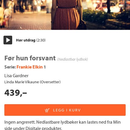
Hør utdrag
(2:30)
Start/pause
Før hun forsvant
(Nedlastbar lydbok)
Serie:
Frankie Elkin
1
Lisa Gardner
Linda Marie Vikaune (Oversetter)
439,–
Ingen angrerett. Nedlastbare lydbøker kan lastes ned fra Min
side under Digitale produkter.