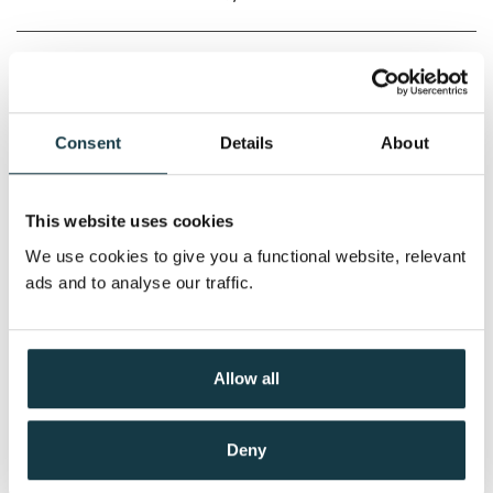
Serienummer:
1
Når du ser meg
Detective D.D. Warren /
Lisa
Consent
Details
About
Gardner
Nedlastbar lydbok
This website uses cookies
We use cookies to give you a functional website, relevant
Pris
399,–
ads and to analyse our traffic.
Aldri si det
Allow all
Detective D.D. Warren /
Lisa
Gardner
Deny
Nedlastbar lydbok