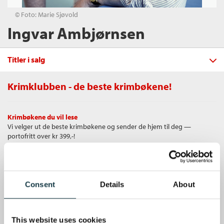
© Foto: Marie Sjøvold
Ingvar Ambjørnsen
Titler i salg
Krimklubben - de beste krimbøkene!
Filter
Krimbøkene du vil lese
+
Vi velger ut de beste krimbøkene og sender de hjem til deg —
KATEGORI
Sorgen i St. Peter Ording
portofritt over kr 399,-!
Ingvar Ambjørnsen
+
Alle
STATUS
Innbundet
Bokmål
2025
Nordisk krim (1)
+
Alle
Unike medlemstilbud
Kjøp
Pris
379,–
FORMAT
Som medlem i Krimklubben får du en rekke supre tilbud med opptil 80
Kommende utgivelser (2)
Sendes fra oss i løpet av 1-3 arbeidsdager.
+
Alle
Consent
Details
About
% rabatt på bøker og fine ting.
SPRÅK
Heftet (78)
+
Alle
ALDER
Nedlastbar lydbok (66)
Gratis medlemsblad
Bokmål (259)
This website uses cookies