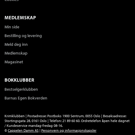
Ingvar Ambjørnsen
Serie
Elling 5
MEDLEMSKAP
Innbundet
Bokmål
2019
Medlem
376,–
Kjøp
Min side
Ikke medlem
429,–
Bestilling og levering
429,–
Sendes fra oss i løpet av 1-3 arbeidsdager.
Meld deg inn
Medlemskap
Kaptein Nero
Magasinet
Ingvar Ambjørnsen
Serie
Samson & Roberto 4
Innbundet
Bokmål
2013
BOKKLUBBER
Medlem
262,–
Kjøp
Bestselgerklubben
Ikke medlem
299,–
299,–
Barnas Egen Bokverden
Sendes fra oss i løpet av 1-3 arbeidsdager.
Krimklubben | Postadresse: Postboks 1900 Sentrum, 0055 Oslo | Besøksadresse:
Natten drømmer om dagen
Stortingsgata 28, 0161 Oslo | Telefon: 21 89 60 60. Ordretelefon åpen hele døgnet
Ingvar Ambjørnsen
/ Kundeservice mandag-fredag 08-16.
©
Cappelen Damm AS
|
Personvern og informasjonskapsler
Innbundet
Bokmål
2012