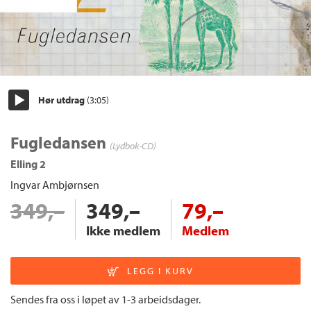
Hør utdrag
(3:05)
Start/pause
Fugledansen
(Lydbok-CD)
Elling 2
Ingvar Ambjørnsen
349,–
349,–
79,–
Ikke medlem
Medlem
Sendes fra oss i løpet av 1-3 arbeidsdager.