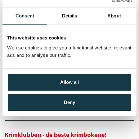
Opp Oridongo
Ingvar Ambjørnsen
Consent
Details
About
Lydbok-CD
Medlem
79,–
Kjøp
349,–
Ikke medlem
This website uses cookies
349,–
We use cookies to give you a functional website, relevant
ads and to analyse our traffic.
Den siste revejakta
Ingvar Ambjørnsen
Allow all
Lydbok-CD
Medlem
79,–
Kjøp
Deny
349,–
Ikke medlem
349,–
Krimklubben - de beste krimbøkene!