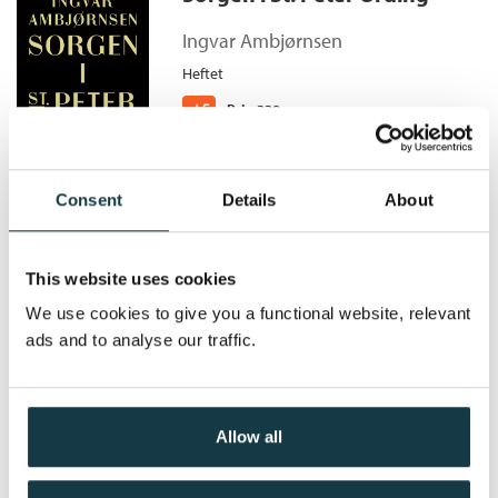
Karl Wingers kompanjong.
Bokmål
Nedlastbar lydbok
2015
199,–
Serie:
Pelle og Proffen
Ingvar Ambjørnsen
Serienummer:
10
Heftet
Kjøp
Pris
229,–
Consent
Details
About
Utsikt til paradiset
This website uses cookies
Elling /
Ingvar Ambjørnsen
We use cookies to give you a functional website, relevant
Heftet
ads and to analyse our traffic.
Medlem
201,–
Kjøp
229,–
Ikke medlem
229,–
Allow all