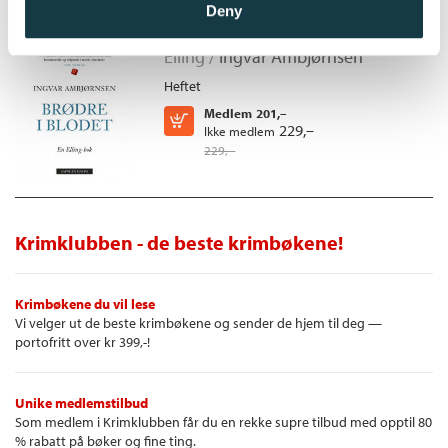
Deny
Brødre i blodet
Elling /
Ingvar Ambjørnsen
Heftet
Medlem
201,–
Kjøp
229,–
Ikke medlem
229,–
Krimklubben - de beste krimbøkene!
Krimbøkene du vil lese
Vi velger ut de beste krimbøkene og sender de hjem til deg —
portofritt over kr 399,-!
Unike medlemstilbud
Som medlem i Krimklubben får du en rekke supre tilbud med opptil 80
% rabatt på bøker og fine ting.