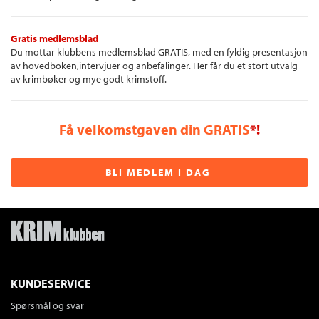
Gratis medlemsblad
Du mottar klubbens medlemsblad GRATIS, med en fyldig presentasjon
av hovedboken,intervjuer og anbefalinger. Her får du et stort utvalg
av krimbøker og mye godt krimstoff.
Få velkomstgaven din GRATIS
*!
BLI MEDLEM I DAG
KUNDESERVICE
Spørsmål og svar