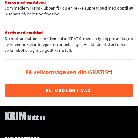
Unike medlemstilbud
Som medlem i Krimklubben får du en rekke supre tilbud med opptil 80
% rabatt på bøker og fine ting.
Gratis medlemsblad
Du mottar klubbens medlemsblad GRATIS, med en fyldig presentasjon
av hovedboken,intervjuer og anbefalinger. Her får du et stort utvalg
av krimbøker og mye godt krimstoff.
Få velkomstgaven din GRATIS
*!
BLI MEDLEM I DAG