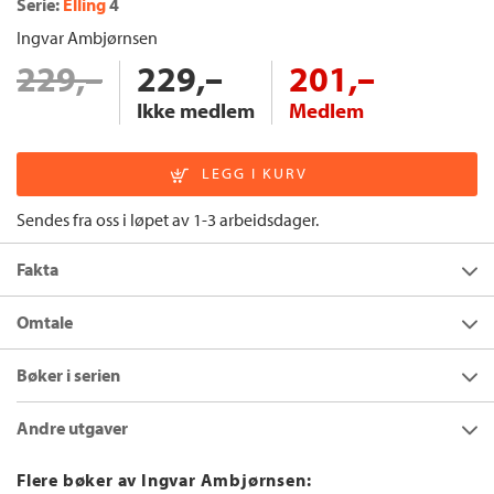
Serie:
Elling
4
Ingvar Ambjørnsen
229,–
229,–
201,–
Ikke medlem
Medlem
Sendes fra oss i løpet av 1-3 arbeidsdager.
Fakta
Forfatter:
Ingvar Ambjørnsen
Omtale
Utgivelsesår:
2019
Bøker i serien
Innbinding:
Heftet
Elsk meg i morgen
er både ømhjertet og svart; en dypt
humoristisk roman om kjærlighetens evne til å forvandle oss. I
Forlag:
Cappelen Damm
Andre utgaver
hvert fall i teorien.
Språk:
Bokmål
Elsk meg i morgen
ISBN/EAN:
9788202639808
Flere bøker av Ingvar Ambjørnsen:
I seriens fjerde bok opplever Elling igjen at virkeligheten er på