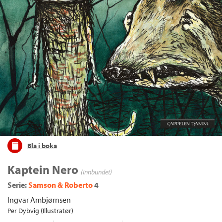
Bla i boka
Kaptein Nero
(Innbundet)
Serie:
Samson & Roberto
4
Ingvar Ambjørnsen
Per Dybvig (Illustratør)