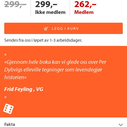
299,–
299,–
262,–
Ikke medlem
Medlem
Sendes fra oss i løpet av 1-3 arbeidsdager.
Gjennom hele boka kan vi glede oss over Per
Dybvigs elleville tegninger som levendegjør
historien
Frid Feyling , VG
Fakta