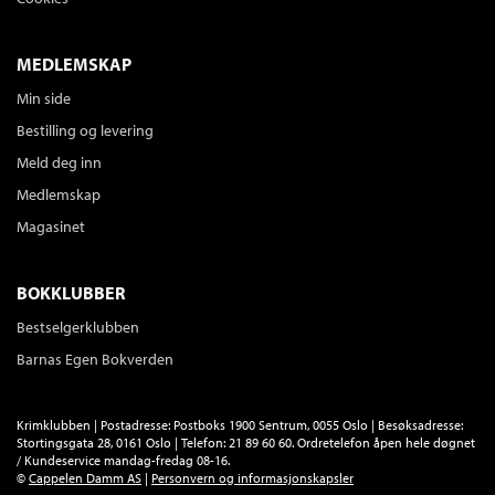
Serie
Cappelens storbøker
Innbundet
Bokmål
2002
MEDLEMSKAP
Pris
229,–
Utsolgt, annen utgave skaffes.
Min side
Bestilling og levering
Meld deg inn
Ekko av en venn
Ingvar Ambjørnsen
Medlemskap
Lydbok MP3-CD
Bokmål
2020
Magasinet
Kjøp
Pris
399,–
BOKKLUBBER
Dronningen sover
Bestselgerklubben
Ingvar Ambjørnsen
Barnas Egen Bokverden
Innbundet
Bokmål
2000
Pris
189,–
Krimklubben | Postadresse: Postboks 1900 Sentrum, 0055 Oslo | Besøksadresse:
Tittelen finnes ikke lenger i sortimentet.
Stortingsgata 28, 0161 Oslo | Telefon: 21 89 60 60. Ordretelefon åpen hele døgnet
/ Kundeservice mandag-fredag 08-16.
©
Cappelen Damm AS
|
Personvern og informasjonskapsler