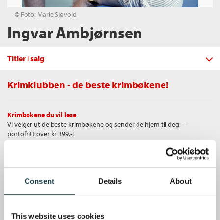
© Foto: Marie Sjøvold
Ingvar Ambjørnsen
Titler i salg
Krimklubben - de beste krimbøkene!
Filter
Krimbøkene du vil lese
+
Vi velger ut de beste krimbøkene og sender de hjem til deg —
KATEGORI
Brødre i blodet
portofritt over kr 399,-!
Ingvar Ambjørnsen
+
Alle
STATUS
Heftet
Bokmål
2017
Nordisk krim (1)
+
Alle
Unike medlemstilbud
Pris
229,–
FORMAT
Som medlem i Krimklubben får du en rekke supre tilbud med opptil 80
Kommende utgivelser (2)
Utsolgt, annen utgave skaffes.
+
Alle
Consent
Details
About
% rabatt på bøker og fine ting.
SPRÅK
Heftet (78)
+
Alle
ALDER
Nedlastbar lydbok (66)
Gratis medlemsblad
Bokmål (259)
This website uses cookies