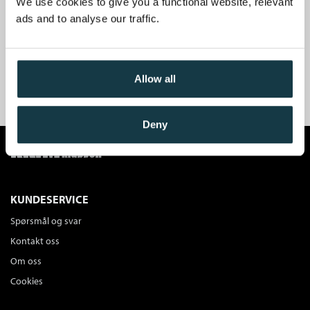
av krimbøker og mye godt krimstoff.
We use cookies to give you a functional website, relevant
ads and to analyse our traffic.
Få velkomstgaven din GRATIS
*!
Allow all
BLI MEDLEM I DAG
Deny
KUNDESERVICE
Spørsmål og svar
Kontakt oss
Om oss
Cookies