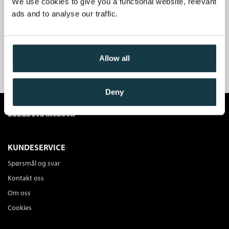
av krimbøker og mye godt krimstoff.
We use cookies to give you a functional website, relevant
ads and to analyse our traffic.
Få velkomstgaven din GRATIS
*!
Allow all
BLI MEDLEM I DAG
Deny
KUNDESERVICE
Spørsmål og svar
Kontakt oss
Om oss
Cookies