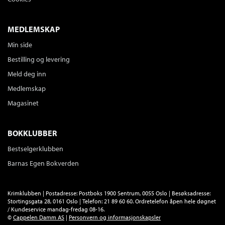
Elisabeth Eide
og
Rune Ottosen
Innbundet
Bokmål
2002
MEDLEMSKAP
Pris
298,–
Tittelen finnes ikke lenger i sortimentet.
Min side
Bestilling og levering
Meld deg inn
Norske medier - journalistikk,
politikk og kultur
Medlemskap
Toril Aalberg
,
Henrik G. Bastiansen
,
Magasinet
Elisabeth Eide
,
Audun Engelstad
,
Birgitte
Kjos Fonn
,
Arne H. Krumsvik
,
Audgunn
Oltedal
,
Kristin Skare Orgeret
,
Rune
BOKKLUBBER
Ottosen
,
Thore Roksvold
,
Helge Rønning
,
Anne Hege Simonsen
,
Tanja Storsul
,
Bestselgerklubben
Tonje Vold
og
Andreas Ytterstad
Barnas Egen Bokverden
Heftet
Bokmål
2012
Pris
589,–
Tittelen finnes ikke lenger i sortimentet.
Krimklubben | Postadresse: Postboks 1900 Sentrum, 0055 Oslo | Besøksadresse:
Stortingsgata 28, 0161 Oslo | Telefon: 21 89 60 60. Ordretelefon åpen hele døgnet
/ Kundeservice mandag-fredag 08-16.
Den globale drabantbyen
:
©
Cappelen Damm AS
|
Personvern og informasjonskapsler
Groruddalen og det nye Norge