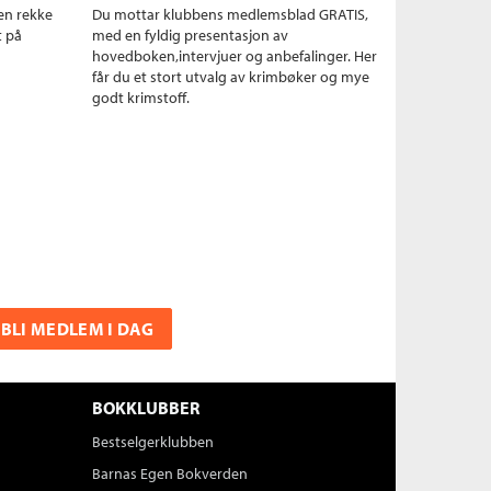
en rekke
Du mottar klubbens medlemsblad GRATIS,
t på
med en fyldig presentasjon av
hovedboken,intervjuer og anbefalinger. Her
får du et stort utvalg av krimbøker og mye
godt krimstoff.
BLI MEDLEM I DAG
BOKKLUBBER
Bestselgerklubben
Barnas Egen Bokverden