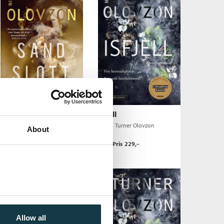
Sandslott
Isfjell
Niklas Turner Olovzon
Niklas Turner Olovzon
About
Pris
229,–
Pris
229,–
Kjøp
Kjøp
Allow all