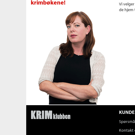
krimbøkene!
Vi velge
de hjem t
KUNDE
Spørsmål
Kontakt 