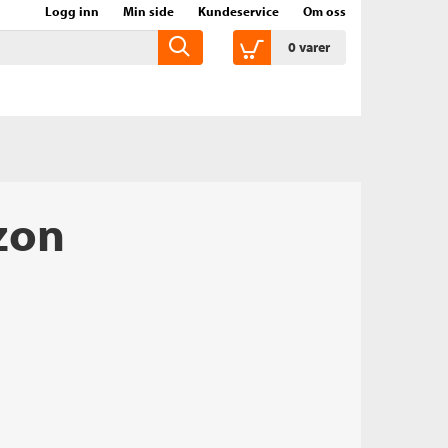
Logg inn
Min side
Kundeservice
Om oss
0
varer
zon