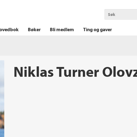
OKT KRIM
THRILLER
LOGISK KRIM
ovedbok
Bøker
Bli medlem
Ting og gaver
Niklas Turner Olov