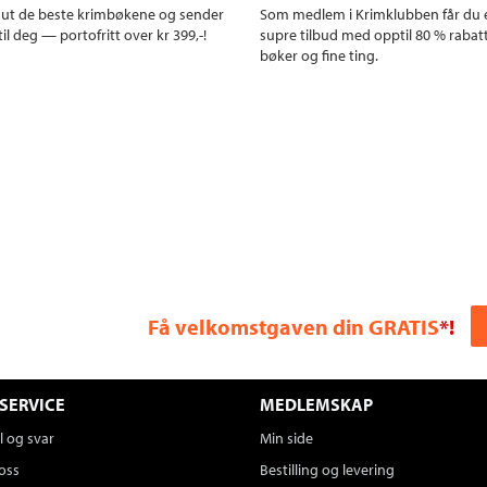
r ut de beste krimbøkene og sender
Som medlem i Krimklubben får du 
il deg — portofritt over kr 399,-!
supre tilbud med opptil 80 % rabat
bøker og fine ting.
Få velkomstgaven din GRATIS
*!
SERVICE
MEDLEMSKAP
 og svar
Min side
oss
Bestilling og levering