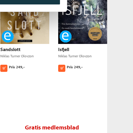
Ebok
Ebok
Sandslott
Isfjell
Niklas Turner Olovzon
Niklas Turner Olovzon
Pris
249,–
Pris
249,–
Kjøp
Kjøp
Gratis medlemsblad