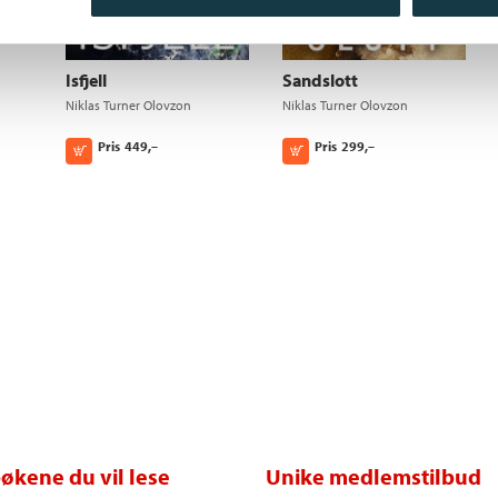
Isfjell
Sandslott
Niklas Turner Olovzon
Niklas Turner Olovzon
Pris
449,–
Pris
299,–
Kjøp
Kjøp
økene du vil lese
Unike medlemstilbud