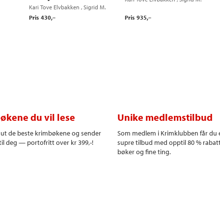
Kari Tove Elvbakken
,
Sigrid M.
Gjøtterud
,
Karen Therese
Gjøtterud
,
Karen Therese
Sulheim Haugstvedt
,
Kristin
Pris
430,–
Pris
935,–
Sulheim Haugstvedt
og
Maria
Jøtun
,
Elin Mortensen
,
Maria
Thommessen
Thommessen
og
Hege von
Krogh Weltz
økene du vil lese
Unike medlemstilbud
r ut de beste krimbøkene og sender
Som medlem i Krimklubben får du 
il deg — portofritt over kr 399,-!
supre tilbud med opptil 80 % rabat
bøker og fine ting.