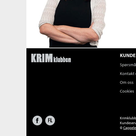
KUNDE
Spørsmål
Kontakt 
Om oss
Cookies
Facebook
Forlagsliv
Krimklubbe
Kundeserv
©
Cappel