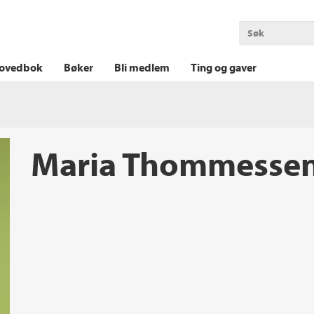
OKT KRIM
THRILLER
LOGISK KRIM
ovedbok
Bøker
Bli medlem
Ting og gaver
Maria Thommesse