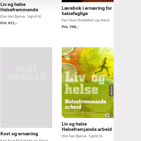
Liv og helse
Lærebok i ernæring for
Helsefremmende
helsefaglige
arbeid (2006)
Else Kari Bjerva
,
Sigrid M.
høyskoleutdanninger
Kari Tove Elvbakken
og
Maria
Gjøtterud
,
Anne Kari Kalve
,
Pris
455,–
Thommessen
Helge Ludvigsen
,
Halldis
Pris
398,–
Farstad Nilsen
og
Maria
Thommessen
Liv og helse
Helsefremjande arbeid
Kost og ernæring
(2006)
Else Kari Bjerva
,
Sigrid M.
Kari Tove Elvbakken
og
Maria
Gjøtterud
,
Anne Kari Kalve
,