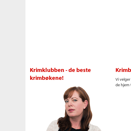
Krimklubben - de beste
Krimb
krimbøkene!
Vi velge
de hjem t