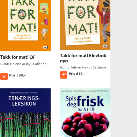
Takk for mat! Elevbok
Takk for mat! LV
nyn
Gunn Helene Arsky
,
Cathrine
Gunn Helene Arsky
,
Cathrine
Borchsenius
og
Maria
Borchsenius
og
Maria
Pris
619,–
Thommessen
Kjøp
Pris
389,–
Kjøp
Thommessen