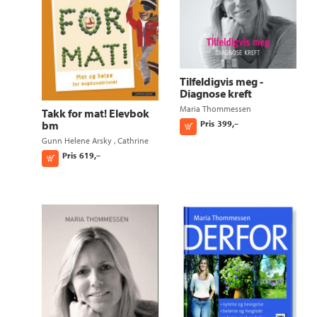
Tilfeldigvis meg -
Diagnose kreft
Maria Thommessen
Takk for mat! Elevbok
Pris
399,–
bm
Kjøp
Gunn Helene Arsky
,
Cathrine
Borchsenius
og
Maria
Pris
619,–
Kjøp
Thommessen