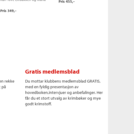
Pris
455,–
Thommessen
Helge Ludvigsen
,
Halldis
Farstad Nilsen
og
Maria
Pris
349,–
Thommessen
Gratis medlemsblad
en rekke
Du mottar klubbens medlemsblad GRATIS,
t på
med en fyldig presentasjon av
hovedboken,intervjuer og anbefalinger. Her
får du et stort utvalg av krimbøker og mye
godt krimstoff.