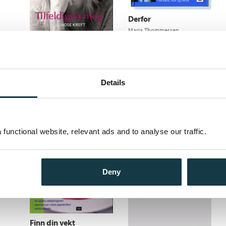
Derfor
Maria Thommessen
Medlem
98,–
Tilfeldigvis meg
Ikke medlem
349,–
349,–
Maria Thommessen
Details
Medlem
227,–
Ikke medlem
279,–
279,–
functional website, relevant ads and to analyse our traffic.
Deny
Finn din vekt