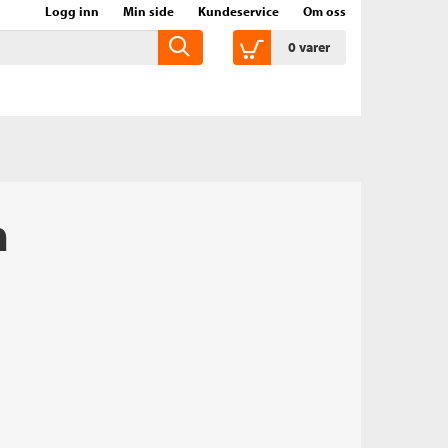
Logg inn
Min side
Kundeservice
Om oss
0
varer
n