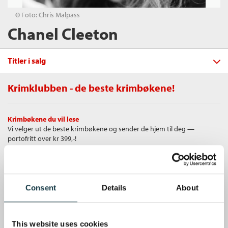
© Foto: Chris Malpass
Chanel Cleeton
Titler i salg
Krimklubben - de beste krimbøkene!
Filter
Krimbøkene du vil lese
+
Vi velger ut de beste krimbøkene og sender de hjem til deg —
FORMAT
Da vi forlot Cuba
portofritt over kr 399,-!
Chanel Cleeton
+
Alle
SPRÅK
Innbundet
Bokmål
2020
Ebok (2)
+
Alle
Medlem
350,–
Unike medlemstilbud
Kjøp
SERIER
Heftet (2)
Ikke medlem
Som medlem i Krimklubben får du en rekke supre tilbud med opptil 80
Bokmål (8)
399,–
Innbundet (2)
Alle
Consent
Details
About
399,–
% rabatt på bøker og fine ting.
Sendes fra oss i løpet av 1-3 arbeidsdager.
Nedlastbar lydbok (2)
Familien Perez (2)
Gratis medlemsblad
This website uses cookies