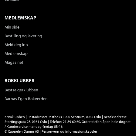
Heftet
Bokmål
2019
Kjøp
Pris
229,–
MEDLEMSKAP
Sendes fra oss i løpet av 1-3 arbeidsdager.
Min side
Bestilling og levering
Meld deg inn
Da vi forlot Cuba
Medlemskap
Chanel Cleeton
Magasinet
Serie
Familien Perez 2
Nedlastbar lydbok
Bokmål
2020
BOKKLUBBER
Pris
379,–
Bestselgerklubben
Barnas Egen Bokverden
Neste år i Havanna
Chanel Cleeton
Serie
Familien Perez 1
Krimklubben | Postadresse: Postboks 1900 Sentrum, 0055 Oslo | Besøksadresse:
Stortingsgata 28, 0161 Oslo | Telefon: 21 89 60 60. Ordretelefon åpen hele døgnet
Nedlastbar lydbok
Bokmål
2020
/ Kundeservice mandag-fredag 08-16.
Pris
399,–
©
Cappelen Damm AS
|
Personvern og informasjonskapsler