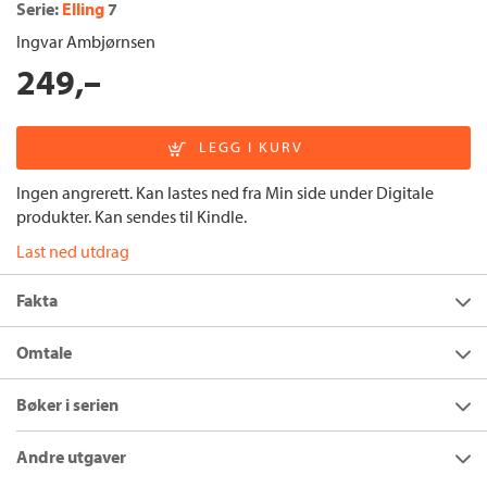
Serie:
Elling
7
Ingvar Ambjørnsen
249,–
Ingen angrerett. Kan lastes ned fra Min side under Digitale
produkter. Kan sendes til Kindle.
Last ned utdrag
Fakta
Forfatter:
Ingvar Ambjørnsen
Omtale
Utgivelsesår:
2020
I en sokkelleilighet på Grefsen, i hybelen hos enkefru Annelore
Bøker i serien
Innbinding:
Ebok
Frimann-Clausen, sitter Elling og blogger. «Hvorfor begynne å
blogge – nå?» spør han seg. «Fordi livet er kort, jeg er alt i ferd
Forlag:
Cappelen Damm
Andre utgaver
med å bevege meg inn i støvets alder.»
Språk:
Bokmål