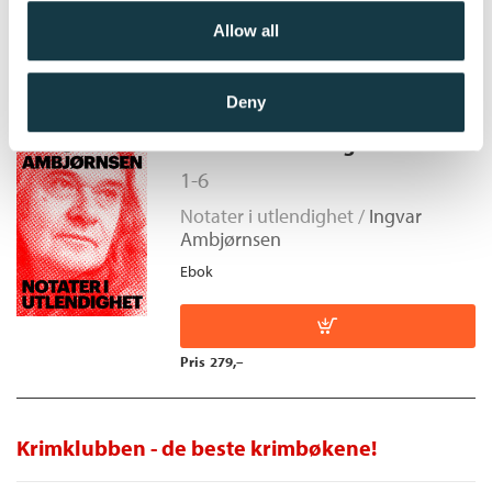
Allow all
Pris
249,–
Deny
Notater i utlendighet
1-6
Notater i utlendighet /
Ingvar
Ambjørnsen
Ebok
Pris
279,–
Krimklubben - de beste krimbøkene!