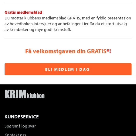
Gratis medlemsblad
Du mottar klubbens medlemsblad GRATIS, med en fyldig presentasjon
av hovedboken,intervjuer og anbefalinger. Her får du et stort utvalg
av krimbøker og mye godt krimstoff.
Få velkomstgaven din GRATIS
*!
BLI MEDLEM I DAG
KUNDESERVICE
Spørsmål og svar
Kontakt oss