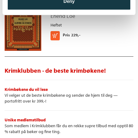
Deny
Giæver og Iunker
Erlend Loe
Heftet
Kjøp
Pris
229,–
Krimklubben - de beste krimbøkene!
Krimbøkene du vil lese
Vi velger ut de beste krimbøkene og sender de hjem til deg —
portofritt over kr 399,-!
Unike medlemstilbud
Som medlem i Krimklubben får du en rekke supre tilbud med opptil 80
% rabatt på bøker og fine ting.