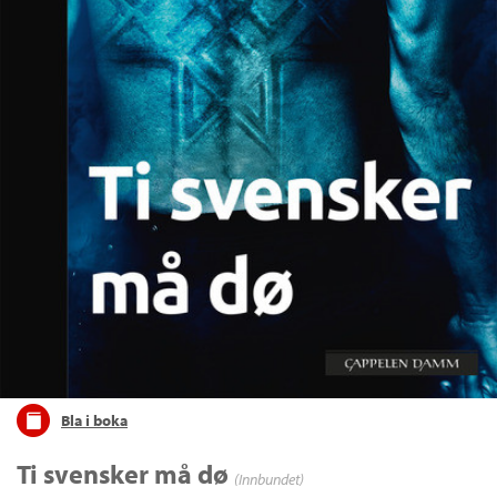
Bla i boka
Ti svensker må dø
(Innbundet)