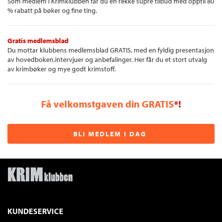
Som medlem i Krimklubben får du en rekke supre tilbud med opptil 80
% rabatt på bøker og fine ting.
Gratis medlemsblad
Du mottar klubbens medlemsblad GRATIS, med en fyldig presentasjon
av hovedboken,intervjuer og anbefalinger. Her får du et stort utvalg
av krimbøker og mye godt krimstoff.
Få velkomstgaven din GRATIS
*!
BLI MEDLEM I DAG
KUNDESERVICE