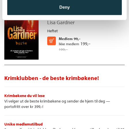
mesterlig måte. "
Library Journal
Deny
Borte
"Både hjerteskjærende og spennende. En bok som vil begeistre
seriens eksisterende fans og nykommere."
Publishers Weekly
Lisa Gardner
Heftet
Medlem
99,–
Kjøp
199,–
Ikke medlem
199,–
Krimklubben - de beste krimbøkene!
Krimbøkene du vil lese
Vi velger ut de beste krimbøkene og sender de hjem til deg —
portofritt over kr 399,-!
Unike medlemstilbud