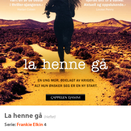
La henne gå
(Heftet)
Serie:
Frankie Elkin
4