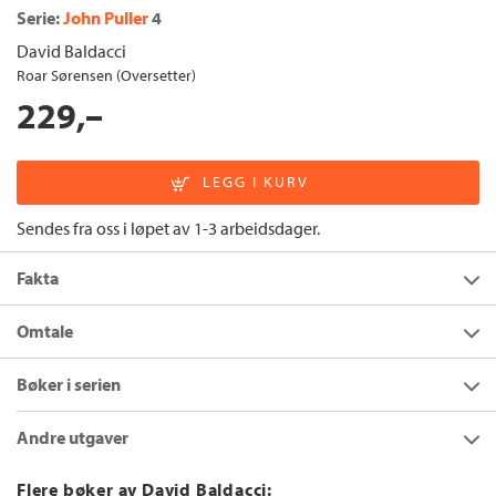
Serie:
John Puller
4
David Baldacci
Roar Sørensen (Oversetter)
229,–
Sendes fra oss i løpet av 1-3 arbeidsdager.
Fakta
Forfatter:
David Baldacci
Omtale
Utgivelsesår:
2020
Da faren blir anklaget for mord, må spesialagent John Puller
Bøker i serien
Innbinding:
Heftet
langt tilbake i fortiden for å få vite sannheten
om morens
forsvinning …
Forlag:
Cappelen Damm
Andre utgaver
John Puller var bare en gutt da moren hans, Jackie, forsvant fra
Språk:
Bokmål
Fort Monroe i Virginia for tretti år siden. Paul Rogers har sittet
Ingemannsland
ISBN/EAN:
9788202681135
Flere bøker av David Baldacci: