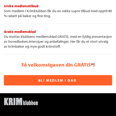
Unike medlemstilbud
Som medlem i Krimklubben får du en rekke supre tilbud med opptil 80
% rabatt på bøker og fine ting.
Gratis medlemsblad
Du mottar klubbens medlemsblad GRATIS, med en fyldig presentasjon
av hovedboken,intervjuer og anbefalinger. Her får du et stort utvalg
av krimbøker og mye godt krimstoff.
Få velkomstgaven din GRATIS
*!
BLI MEDLEM I DAG