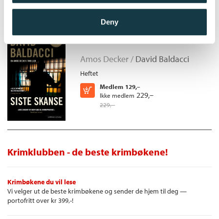
Deny
Siste skanse
Amos Decker /
David Baldacci
Heftet
Medlem
129,–
Kjøp
229,–
Ikke medlem
229,–
Krimklubben - de beste krimbøkene!
Krimbøkene du vil lese
Vi velger ut de beste krimbøkene og sender de hjem til deg —
portofritt over kr 399,-!