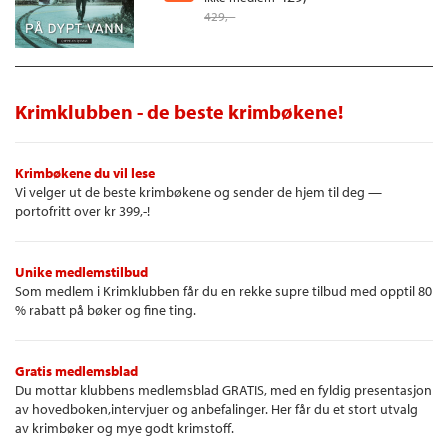
noe som er en betydelig ressurs i denne etterforskningen
429,–
han sto på linje med det åpne vinduet. Veronica bøyde seg og
Mens Reacher er i full gang med å identifisere en kaldblodig
grep tak i beina hans, rett over anklene. Hun rettet seg opp, og
drapsmann og avdekke en hemmelighet som strekker seg 23 år
Roberta dyttet. Bridgeman sparket. Han vrikket og vred på seg.
tilbake i tid, må han samtidig få svar på tre spørsmål:
Roberta og Veronica dyttet enda en gang. To ganger til, for å
forsikre seg om at det ikke var rom for å feile. Så lot de
Krimklubben - de beste krimbøkene!
Hvem av partnerne sine kan han stole på? Hvem jobber imot
tyngdekraften gjøre resten.
ham? Og skal de kriminelle stilles for retten på lovlig vis … eller
på Jack Reacher-vis?
Krimbøkene du vil lese
Vi velger ut de beste krimbøkene og sender de hjem til deg —
portofritt over kr 399,-!
Unike medlemstilbud
Som medlem i Krimklubben får du en rekke supre tilbud med opptil 80
% rabatt på bøker og fine ting.
Gratis medlemsblad
Du mottar klubbens medlemsblad GRATIS, med en fyldig presentasjon
av hovedboken,intervjuer og anbefalinger. Her får du et stort utvalg
av krimbøker og mye godt krimstoff.