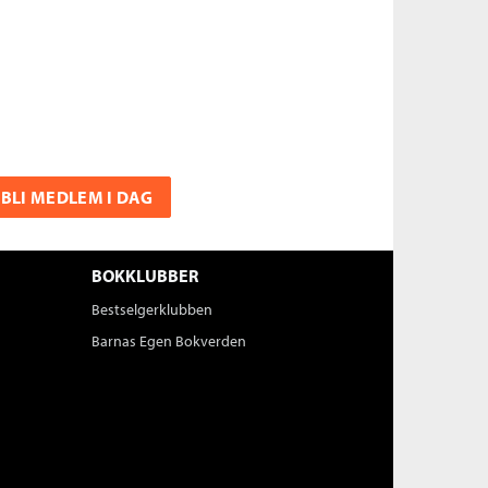
BLI MEDLEM I DAG
BOKKLUBBER
Bestselgerklubben
Barnas Egen Bokverden