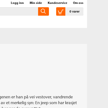
Logg inn
Min side
Kundeservice
Om oss
0
varer
rgenen er han på vei vestover, vandrende
 av et merkelig syn: En jeep som har krasjet