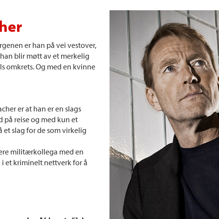
her
rgenen er han på vei vestover,
han blir møtt av et merkelig
 mils omkrets. Og med en kvinne
her er at han er en slags
id på reise og med kun et
 et slag for de som virkelig
igere militærkollega med en
 et kriminelt nettverk for å