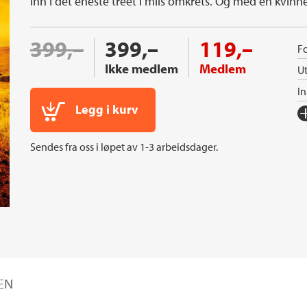
inn i det eneste treet i mils omkrets. Og med en kvinn
399,–
399,–
119,–
Fo
Ikke medlem
Medlem
Ut
I
Legg i kurv
Fo
Sp
Sendes fra oss i løpet av 1-3 arbeidsdager.
I
Ka
An
Or
Ov
Se
IEN
S