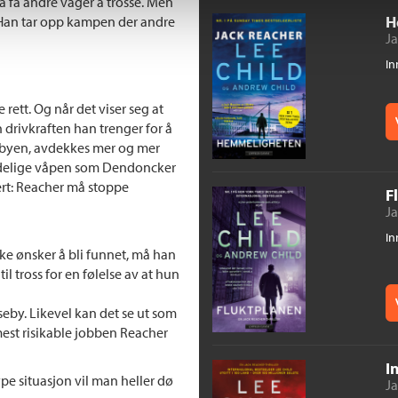
 få andre våger å trosse. Men
H
. Han tar opp kampen der andre
Ja
In
rett. Og når det viser seg at
n drivkraften han trenger for å
 byen, avdekkes mer og mer
dødelige våpen som Dendoncker
ert: Reacher må stoppe
F
Ja
In
kke ønsker å bli funnet, må han
il tross for en følelse av at hun
nseby. Likevel kan det se ut som
mest risikable jobben Reacher
I
ype situasjon vil man heller dø
Ja