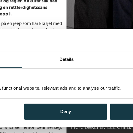
ser og regler. Akkurat slik han
g en rettferdighetssans
opp i.
er på en jeep som har krasjet med
skapet skjønner han raskt at
 Fenton, tidligere militær, nå
Andre utgaver
 er redd broren har rotet seg
Details
dø enn å forråde sin
Heller dø
edslitte, lille grensebyen rett i
Bokmål
Ebok
hard hånd, ute av syne og
julte.
Heller dø
functional website, relevant ads and to analyse our traffic.
Bokmål
Heftet
r vet nøyaktig hva som er
Heller dø
endig hensynsløs og bruker den
Deny
Bokmål
Nedlastbar ly
asjoner. Det er få ting som får
rs liv i fare, så han bestemmer
Flere bøker av Lee Child:
vor Michael Fenton befinner seg,