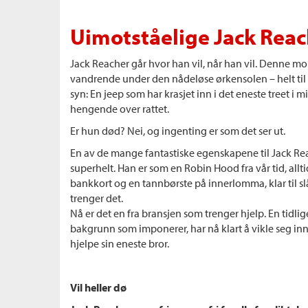
Uimotståelige Jack Reac
Jack Reacher går hvor han vil, når han vil. Denne mo
vandrende under den nådeløse ørkensolen – helt til 
syn: En jeep som har krasjet inn i det eneste treet i
hengende over rattet.
Er hun død? Nei, og ingenting er som det ser ut.
En av de mange fantastiske egenskapene til Jack Reac
superhelt. Han er som en Robin Hood fra vår tid, allt
bankkort og en tannbørste på innerlomma, klar til slå
trenger det.
Nå er det en fra bransjen som trenger hjelp. En tidl
bakgrunn som imponerer, har nå klart å vikle seg inn i
hjelpe sin eneste bror.
Vil heller dø