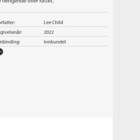
e hengende over rattet.
rfatter:
Lee Child
givelsesår:
2022
nnbinding:
Innbundet
rlag:
Cappelen Damm
råk:
Bokmål
SBN/EAN:
9788202742485
tegori:
Hardkokt krim
tall sider:
320
iginaltittel:
Better Off Dead
ersatt av:
Hanssen, Kurt
rie:
Jack Reacher
erienummer:
27