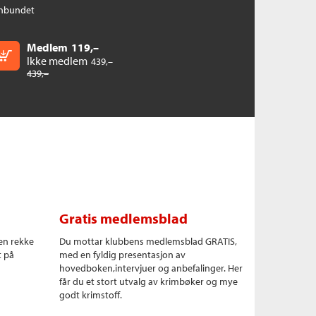
nbundet
Medlem
119,–
Kjøp
Ikke medlem
439,–
439,–
Gratis medlemsblad
en rekke
Du mottar klubbens medlemsblad GRATIS,
t på
med en fyldig presentasjon av
hovedboken,intervjuer og anbefalinger. Her
får du et stort utvalg av krimbøker og mye
godt krimstoff.