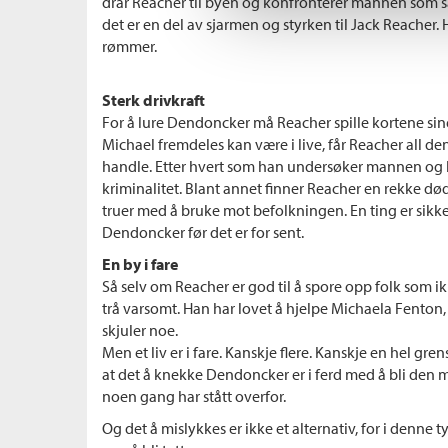
drar Reacher til byen og konfronterer mannen som så
det er en del av sjarmen og styrken til Jack Reacher
rømmer.
Sterk drivkraft
For å lure Dendoncker må Reacher spille kortene sine 
Michael fremdeles kan være i live, får Reacher all de
handle. Etter hvert som han undersøker mannen og
kriminalitet. Blant annet finner Reacher en rekke 
truer med å bruke mot befolkningen. En ting er sikk
Dendoncker før det er for sent.
En by i fare
Så selv om Reacher er god til å spore opp folk som i
trå varsomt. Han har lovet å hjelpe Michaela Fenton, t
skjuler noe.
Men et liv er i fare. Kanskje flere. Kanskje en hel gre
at det å knekke Dendoncker er i ferd med å bli den 
noen gang har stått overfor.
Og det å mislykkes er ikke et alternativ, for i denne t