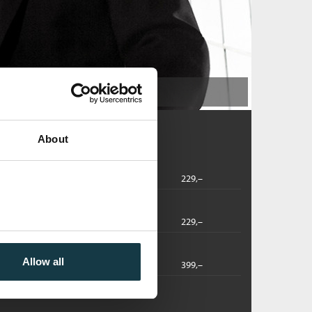
Lee Child
About
2022
229,–
2022
229,–
Allow all
dbok
2022
399,–