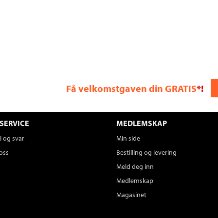
Få velkomstgaven din GRATIS
*!
SERVICE
MEDLEMSKAP
 og svar
Min side
oss
Bestilling og levering
Meld deg inn
Medlemskap
Magasinet