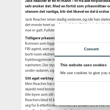
Jack Reacher er en fri mann – fri fra alle forpliktel
selv ønsker det. Med en fortid som yrkesmilitær o
utenom det vanlige, blir det likevel en del å ordne 
Jack Reacher reiser stadig vestover, og når han støt
det eneste treet som finnes i det nådeløse ørkenland
noe er galt. Fullstendig galt.
Tidligere yrkesmilitær
Kvinnen som ligger bevisstløs over rattet er Michaela
FBI-agent, som prøver å finne tvillingbroren sin. Hun
Consent
borti noen ekstremt farlige folk. Folk som heller vil 
fryktinngytende leder, som har full kontroll over den n
nærheten. Der styrer den mystiske Dendoncker med 
This website uses cookies
under radaren, og ingen vet hva han bedriver i det sk
We use cookies to give you a 
Sitt eget verktøy
Men Reacher har en sterk mistanke om at Dendoncke
skjedd med broren til Fenton. Dendoncker er fullst
lille byen som sitt eget verktøy i sine kriminelle oper
Reachers blod til å koke mer enn uskyldige menneske
seg for å etterforske. Motivert av ønsket om å vite h