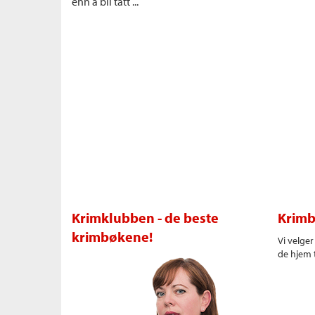
enn å bli tatt ...
Krimklubben - de beste
Krimb
krimbøkene!
Vi velge
de hjem t