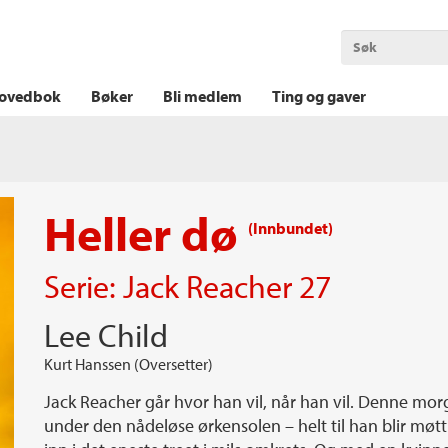
OKT KRIM
THRILLER
LOGISK KRIM
ovedbok
Bøker
Bli medlem
Ting og gaver
Heller dø
(Innbundet)
Serie:
Jack Reacher
27
Lee Child
Kurt Hanssen (Oversetter)
Jack Reacher går hvor han vil, når han vil. Denne mo
under den nådeløse ørkensolen – helt til han blir møtt