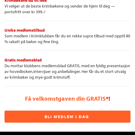
Krimbøkene du vil lese
Vi velger ut de beste krimbøkene og sender de hjem til deg —
portofritt over kr 399,-!
Unike medlemstilbud
Som medlem i Krimklubben får du en rekke supre tilbud med opptil 80
% rabatt på bøker og fine ting.
Gratis medlemsblad
Du mottar klubbens medlemsblad GRATIS, med en fyldig presentasjon
av hovedboken,intervjuer og anbefalinger. Her får du et stort utvalg
av krimbøker og mye godt krimstoff.
Få velkomstgaven din GRATIS
*!
BLI MEDLEM I DAG