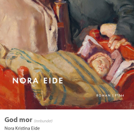
God mor
(Innbundet)
Nora Kristina Eide