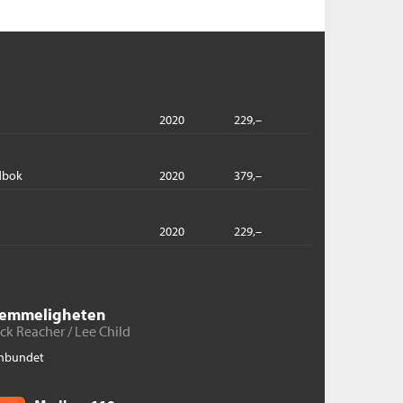
2020
229,–
dbok
2020
379,–
2020
229,–
emmeligheten
ck Reacher /
Lee Child
nbundet