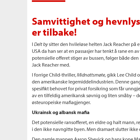
Samvittighet og hevnlys
er tilbake!
I
Delt by
sitter den hvileløse helten Jack Reacher p
USA da han ser at en passasjer har tenkt å rane en av
potensielle offeret stiger av bussen, følger både d
Jack Reacher med.
I forrige Child-thriller,
Midnattsmøte,
gikk Lee Child o
den amerikanske legemiddelindustrien. Denne gang
spesifikt behovet for privat forsikring som får unngj
av en tilfeldig amerikansk søvnig og liten småby – d
østeuropeiske mafiagjenger.
Ukrainsk og albansk mafia
Det potensielle ransofferet, en eldre og halt mann, 
i den ikke navngitte byen. Men dramaet slutter ikke 
Den gamle mannen Aaron Shevick og hans kone Maria