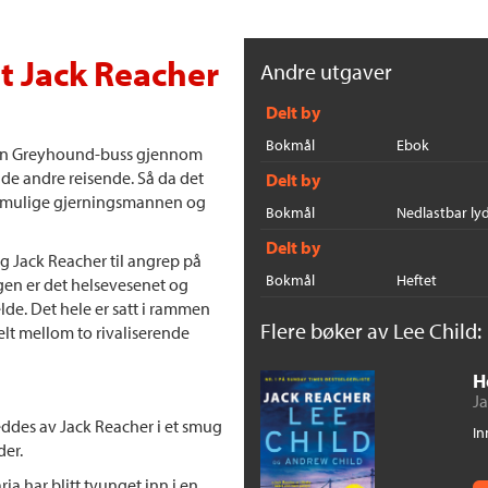
t Jack Reacher
Andre utgaver
Delt by
Bokmål
Ebok
å en Greyhound-buss gjennom
 de andre reisende. Så da det
Delt by
en mulige gjerningsmannen og
Bokmål
Nedlastbar ly
Delt by
g Jack Reacher til angrep på
Bokmål
Heftet
en er det helsevesenet og
elde. Det hele er satt i rammen
Flere bøker av Lee Child:
elt mellom to rivaliserende
H
Ja
reddes av Jack Reacher i et smug
In
der.
 har blitt tvunget inn i en