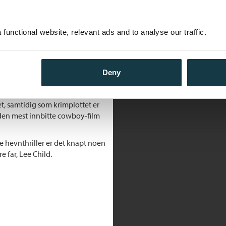
functional website, relevant ads and to analyse our traffic.
adstormende teknologifirma, men
s helseforsikringer uten å
e stadig mer penger for å
er er mest opptatt av en
Deny
er åpenbart at Lee Child bryr
enet.
t, samtidig som krimplottet er
 den mest innbitte cowboy-film
e hevnthriller er det knapt noen
 far, Lee Child.