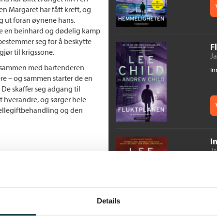
en Margaret har fått kreft, og
eg ut foran øynene hans.
de en beinhard og dødelig kamp
 bestemmer seg for å beskytte
F
jør til krigssone.
Ja
seg sammen med bartenderen
In
re – og sammen starter de en
De skaffer seg adgang til
t hverandre, og sørger hele
cellegiftbehandling og den
I
Ja
cher-fans som vil se ham bringe
In
g mafiavirksomhet. Reacher er
nde overfor voldelige banditter
enting» dukker opp med jevne
 hva klokken er, er fremdeles til
Details
maene Lee Child tar opp fremstår