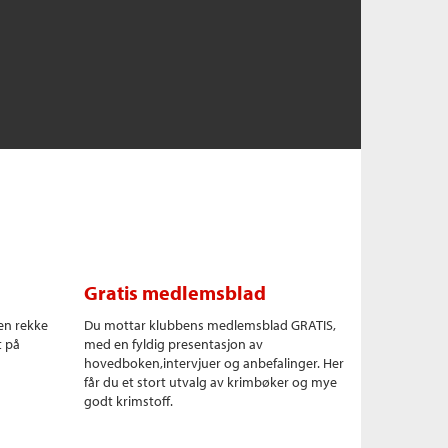
Gratis medlemsblad
en rekke
Du mottar klubbens medlemsblad GRATIS,
t på
med en fyldig presentasjon av
hovedboken,intervjuer og anbefalinger. Her
får du et stort utvalg av krimbøker og mye
godt krimstoff.