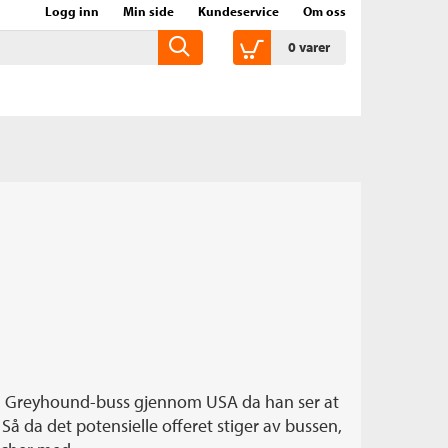
Logg inn
Min side
Kundeservice
Om oss
0
varer
å en Greyhound-buss gjennom USA da han ser at
Så da det potensielle offeret stiger av bussen,