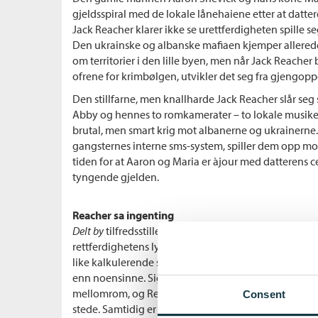
gjeldsspiral med de lokale lånehaiene etter at datter
Jack Reacher klarer ikke se urettferdigheten spille s
Den ukrainske og albanske mafiaen kjemper allere
om territorier i den lille byen, men når Jack Reacher
ofrene for krimbølgen, utvikler det seg fra gjengoppg
Den stillfarne, men knallharde Jack Reacher slår 
Abby og hennes to romkamerater – to lokale musike
brutal, men smart krig mot albanerne og ukrainerne. 
gangsternes interne sms-system, spiller dem opp mo
tiden for at Aaron og Maria er àjour med datterens 
tyngende gjelden.
Reacher sa ingenting
Delt by
tilfredsstiller den harde kjernen av Jack Rea
rettferdighetens lys til mørke rom av kriminalitet o
like kalkulerende som alltid, og enda mindre tilgive
enn noensinne. Signatursetningen «Reacher sa ing
mellomrom, og Reachers evne til å alltid vite intuitivt
Consent
stede. Samtidig er han voldeligere enn før, mens te