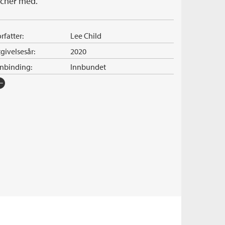
acher med.
rfatter:
Lee Child
givelsesår:
2020
nnbinding:
Innbundet
rlag:
Cappelen Damm
råk:
Bokmål
SBN/EAN:
9788202660147
tegori:
Thriller
tall sider:
352
iginaltittel:
Blue Moon
ersatt av:
Hanssen, Kurt
rie:
Jack Reacher
erienummer:
25