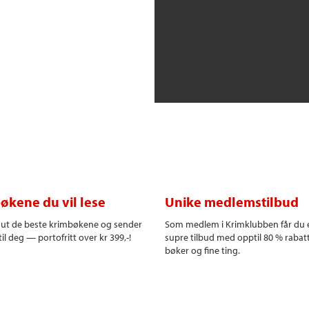
økene du vil lese
Unike medlemstilbud
r ut de beste krimbøkene og sender
Som medlem i Krimklubben får du 
il deg — portofritt over kr 399,-!
supre tilbud med opptil 80 % rabat
bøker og fine ting.