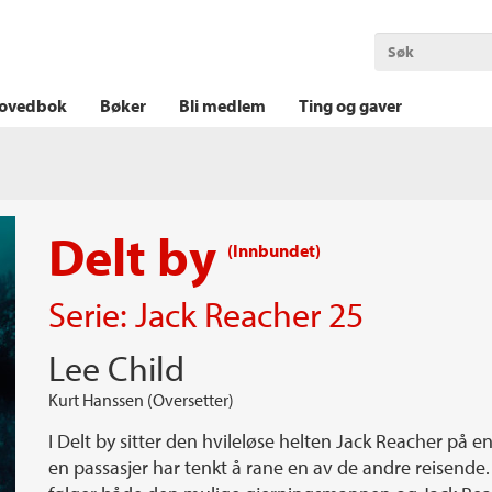
OKT KRIM
THRILLER
LOGISK KRIM
ovedbok
Bøker
Bli medlem
Ting og gaver
Delt by
(Innbundet)
Serie:
Jack Reacher
25
Lee Child
Kurt Hanssen (Oversetter)
I Delt by sitter den hvileløse helten Jack Reacher p
en passasjer har tenkt å rane en av de andre reisende. 