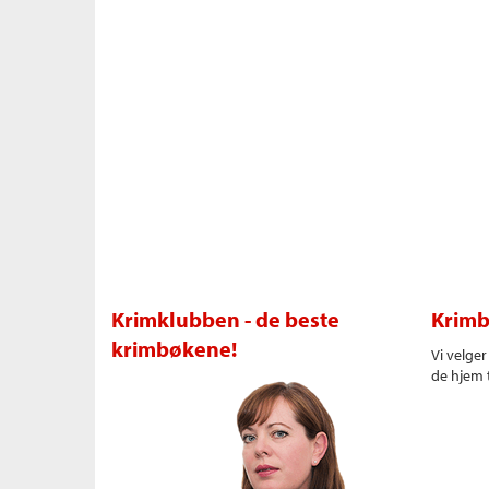
Krimklubben - de beste
Krimb
krimbøkene!
Vi velge
de hjem t