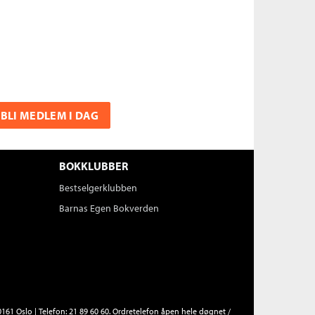
BLI MEDLEM I DAG
BOKKLUBBER
Bestselgerklubben
Barnas Egen Bokverden
161 Oslo | Telefon: 21 89 60 60. Ordretelefon åpen hele døgnet /