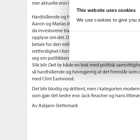
mer aktuelle enn i tidligere bøker.
This website uses cookies
Hardtslående og hevngjerrig
We use cookies to give you a 
Aaron og Marias datter var nemlig ansatt i et frem
da investorene trakk seg ut, sa eieren opp de ansatte
opplyse om det. Derfor må det gamle ekteparet skaff
betale for den milliondyre behandlingen. Jack Reach
rettferdighet i form av å straffe lånehaiene, men det 
seg om politikken som står bak det private helseves
Slik blir
Delt by
både en bok med politisk samvittighe
så hardtslående og hevngjerrig at det fremstår som
med Clint Eastwood.
Det blir blodig og skittent, men i kategorien modern
som gjør det bedre enn Jack Reacher og hans litterære
Av Asbjørn Slettemark