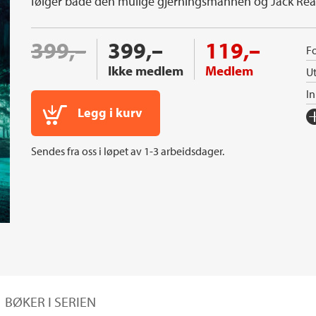
følger både den mulige gjerningsmannen og Jack Re
399,–
399,–
119,–
Fo
Ikke medlem
Medlem
Ut
I
Legg i kurv
Fo
Sp
Sendes fra oss i løpet av 1-3 arbeidsdager.
I
Ka
An
Or
Ov
Se
S
BØKER I SERIEN