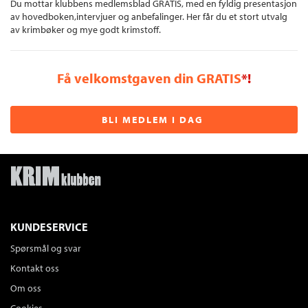
Du mottar klubbens medlemsblad GRATIS, med en fyldig presentasjon
av hovedboken,intervjuer og anbefalinger. Her får du et stort utvalg
av krimbøker og mye godt krimstoff.
Få velkomstgaven din GRATIS
*!
BLI MEDLEM I DAG
KUNDESERVICE
Spørsmål og svar
Kontakt oss
Om oss