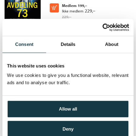
Oversatt av:
Melli, Aleksander
Medlem
199,–
Kjøp
229,–
Ikke medlem
229,–
Consent
Details
About
Hvil i fred
Emma Sköld /
Sofie Sarenbrant
This website uses cookies
Heftet
We use cookies to give you a functional website, relevant
Medlem
201,–
Kjøp
229,–
ads and to analyse our traffic.
Ikke medlem
229,–
Allow all
Andre åndedrag
Deny
Emma Sköld /
Sofie Sarenbrant