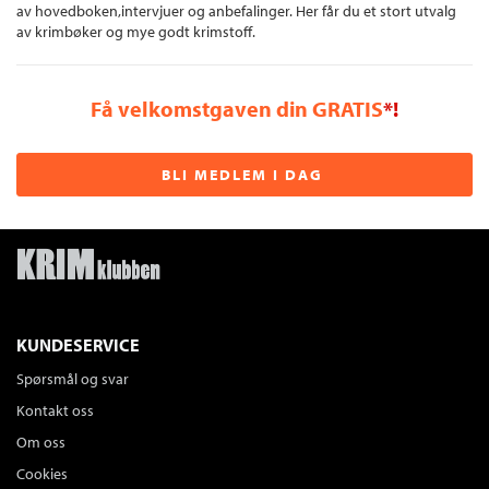
av hovedboken,intervjuer og anbefalinger. Her får du et stort utvalg
av krimbøker og mye godt krimstoff.
Få velkomstgaven din GRATIS
*!
BLI MEDLEM I DAG
KUNDESERVICE
Spørsmål og svar
Kontakt oss
Om oss
Cookies