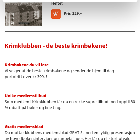
Heftet
Kjøp
Pris
229,–
Krimklubben - de beste krimbøkene!
Krimbøkene du vil lese
Vi velger ut de beste krimbøkene og sender de hjem til deg —
portofritt over kr 399,-!
Unike medlemstilbud
Som medlem i Krimklubben får du en rekke supre tilbud med opptil 80
% rabatt på bøker og fine ting.
Gratis medlemsblad
Du mottar klubbens medlemsblad GRATIS, med en fyldig presentasjon
av hovedboken,intervjuer og anbefalinger. Her får du et stort utvalg