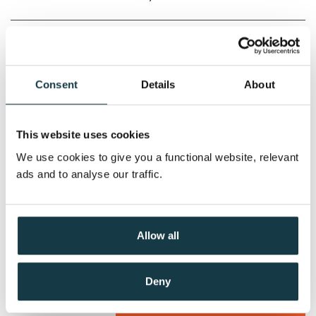
Serienummer:
7
Navnløs fiende
Mary Higgins Clark
Consent
Details
About
Nedlastbar lydbok
This website uses cookies
We use cookies to give you a functional website, relevant
Pris
399,–
ads and to analyse our traffic.
Deilig er jorden, merkverdig
Allow all
er Guds himmel
Mary Higgins Clark
Deny
Nedlastbar lydbok