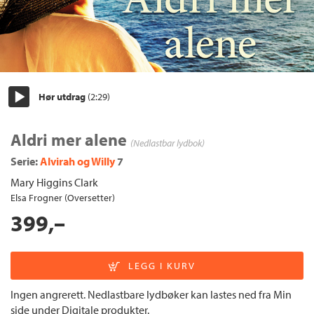
Hør utdrag
(2:29)
Start/pause
Aldri mer alene
(Nedlastbar lydbok)
Serie:
Alvirah og Willy
7
Mary Higgins Clark
Elsa Frogner (Oversetter)
399,–
Ingen angrerett. Nedlastbare lydbøker kan lastes ned fra Min
side under Digitale produkter.