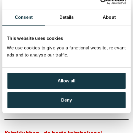
Mary Higgins Clark
Nedlastbar lydbok
Consent
Details
About
This website uses cookies
Pris
399,–
We use cookies to give you a functional website, relevant
ads and to analyse our traffic.
Melodien lever videre
Mary Higgins Clark
Allow all
Nedlastbar lydbok
Deny
Pris
399,–
Krimklubben - de beste krimbøkene!