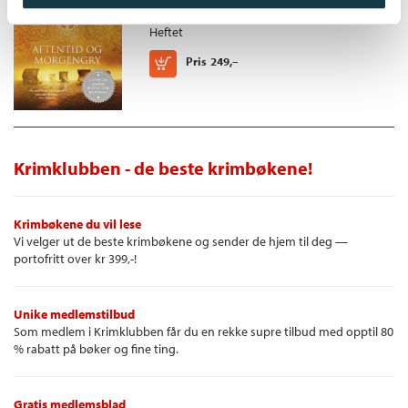
Kingsbridge /
Ken Follett
Heftet
Kjøp
Pris
249,–
Krimklubben - de beste krimbøkene!
Krimbøkene du vil lese
Vi velger ut de beste krimbøkene og sender de hjem til deg —
portofritt over kr 399,-!
Unike medlemstilbud
Som medlem i Krimklubben får du en rekke supre tilbud med opptil 80
% rabatt på bøker og fine ting.
Gratis medlemsblad