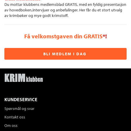
Du mottar klubbens medlemsblad GRATIS, med en fyldig presentasjon
av hovedboken,intervjuer og anbefalinger. Her får du et stort utvalg
av krimbøker og mye godt krimstoff.
Få velkomstgaven din GRATIS
*!
BLI MEDLEM I DAG
KUNDESERVICE
Spørsmål og svar
Kontakt oss
Om oss