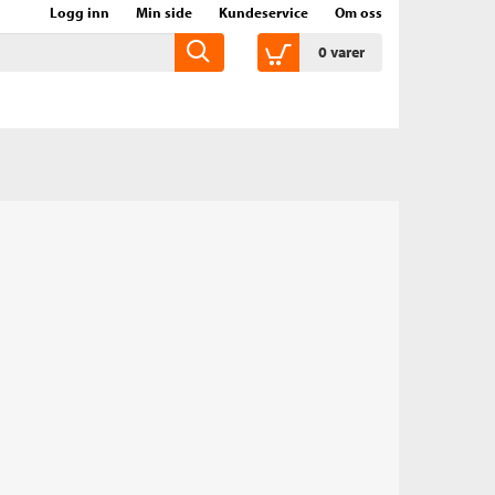
Logg inn
Min side
Kundeservice
Om oss
0
varer