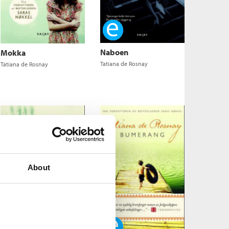
Ebok
Naboen
Mokka
Tatiana de Rosnay
Tatiana de Rosnay
About
Ebok
Ebok