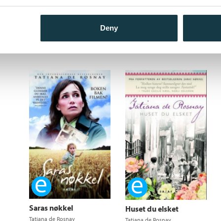
Den andre historien
Tatiana de Rosnay
Deny
Ebok
Ebok
Saras nøkkel
Huset du elsket
Tatiana de Rosnay
Tatiana de Rosnay