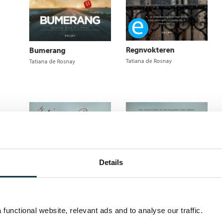
Ebok
Regnvokteren
Bumerang
Tatiana de Rosnay
Tatiana de Rosnay
Details
Den andre historien
Tatiana de Rosnay
Ebok
functional website, relevant ads and to analyse our traffic.