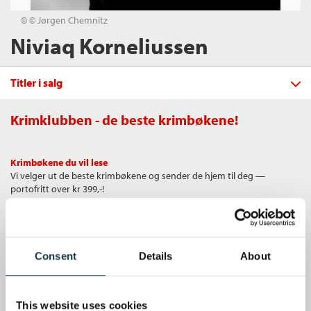
© © Jørgen Chemnitz
Niviaq Korneliussen
Titler i salg
Krimklubben - de beste krimbøkene!
Filter
Krimbøkene du vil lese
+
Vi velger ut de beste krimbøkene og sender de hjem til deg —
FORMAT
HOMO sapienne
portofritt over kr 399,-!
Niviaq Korneliussen
+
Alle
SPRÅK
Innbundet
Bokmål
2019
Ebok (1)
Alle
Unike medlemstilbud
Kjøp
Pris
429,–
Heftet (1)
Som medlem i Krimklubben får du en rekke supre tilbud med opptil 80
Bokmål (3)
Sendes fra oss i løpet av 1-3 arbeidsdager.
Innbundet (1)
Consent
Details
About
% rabatt på bøker og fine ting.
Gratis medlemsblad
This website uses cookies