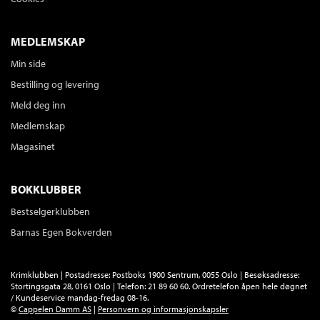
Kjøp
Pris
299,–
Sendes fra oss i løpet av 1-3 arbeidsdager.
MEDLEMSKAP
Min side
Cappelen Damms lesebok for 5.
trinn Lærerens bok
Bestilling og levering
Ingeborg Arvola
,
Thomas Aune
,
Thomas
Brunstrøm
,
Elin Hansson
,
Karen Kilane
,
Meld deg inn
Birgitte Klahn
,
Lena Lindahl
,
Lars Mæhle
Medlemskap
,
Bjørn F. Rørvik
,
Aleksander Schau
,
Gulraiz Sharif
,
Kari Stai
og
Simon
Magasinet
Stranger
Innbundet
Bokmål
2026
BOKKLUBBER
Kjøp
Pris
979,–
Bestselgerklubben
Sendes fra oss i løpet av 1-3 arbeidsdager.
Barnas Egen Bokverden
Cappelen Damms lesebok for 5.
trinn
Krimklubben | Postadresse: Postboks 1900 Sentrum, 0055 Oslo | Besøksadresse:
Ingeborg Arvola
,
Thomas Aune
,
Thomas
Stortingsgata 28, 0161 Oslo | Telefon: 21 89 60 60. Ordretelefon åpen hele døgnet
Brunstrøm
,
Elin Hansson
,
Karen Kilane
,
/ Kundeservice mandag-fredag 08-16.
Birgitte Klahn
,
Lena Lindahl
,
Lars Mæhle
©
Cappelen Damm AS
|
Personvern og informasjonskapsler
,
Bjørn F. Rørvik
,
Aleksander Schau
,