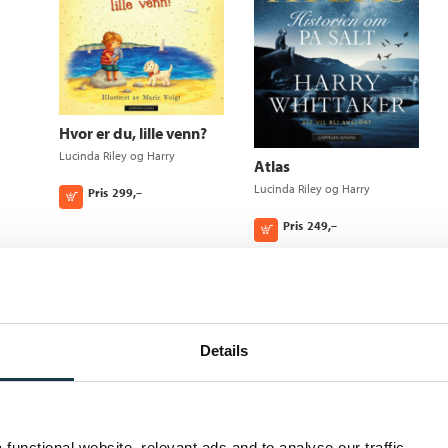
Hvor er du, lille venn?
Lucinda Riley
og
Harry
Atlas
Whittaker
Lucinda Riley
og
Harry
Pris
299,–
Kjøp
Whittaker
Pris
249,–
Kjøp
Details
functional website, relevant ads and to analyse our traffic.