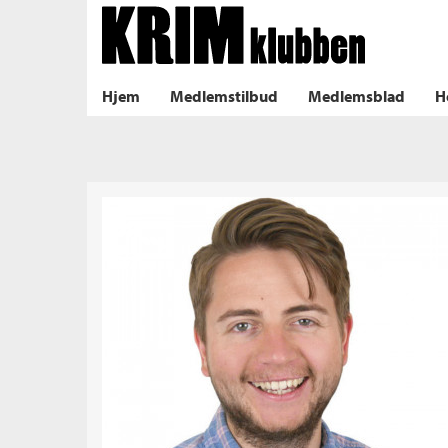
Til forsiden
TRADISJONELL KRIM
HARDK
NORDISK KRIM
PSYKO
Hjem
Medlemstilbud
Medlemsblad
H
ilbud
lad
k
m
aver
ice