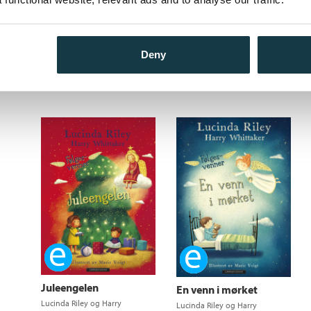
Vil du være vennen
Juleengelen
min?
Lucinda Riley
og
Harry
Lucinda Riley
og
Harry
Whittaker
Whittaker
Pris
399,–
Pris
399,–
Kjøp
Kjøp
Deny
Ebok
Ebok
Juleengelen
En venn i mørket
Lucinda Riley
og
Harry
Lucinda Riley
og
Harry