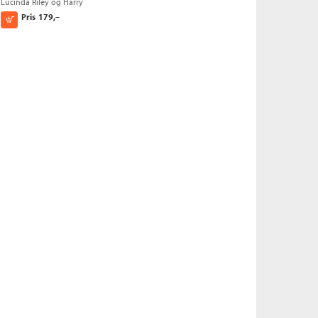
Lucinda Riley
og
Harry
Whittaker
Pris
179,–
Kjøp