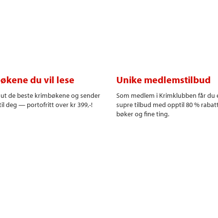
økene du vil lese
Unike medlemstilbud
r ut de beste krimbøkene og sender
Som medlem i Krimklubben får du 
il deg — portofritt over kr 399,-!
supre tilbud med opptil 80 % rabat
bøker og fine ting.