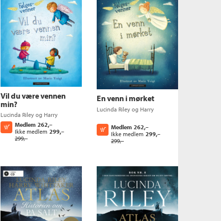
Vil du være vennen
En venn i mørket
min?
Lucinda Riley
og
Harry
Lucinda Riley
og
Harry
Whittaker
Whittaker
Medlem
262,–
Kjøp
Medlem
262,–
Kjøp
Ikke medlem
299,–
Ikke medlem
299,–
299,–
299,–