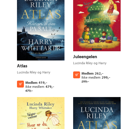
Juleengelen
Lucinda Riley
og
Harry
Atlas
Whittaker
Lucinda Riley
og
Harry
Medlem
262,–
Kjøp
Whittaker
Ikke medlem
299,–
299,–
Medlem
419,–
Kjøp
Ikke medlem
479,–
479,–