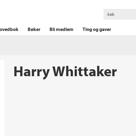
OKT KRIM
THRILLER
LOGISK KRIM
ovedbok
Bøker
Bli medlem
Ting og gaver
Harry Whittaker