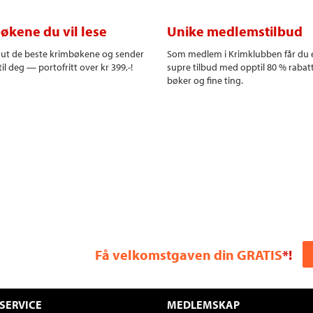
økene du vil lese
Unike medlemstilbud
r ut de beste krimbøkene og sender
Som medlem i Krimklubben får du 
il deg — portofritt over kr 399,-!
supre tilbud med opptil 80 % rabat
bøker og fine ting.
Få velkomstgaven din GRATIS
*!
SERVICE
MEDLEMSKAP