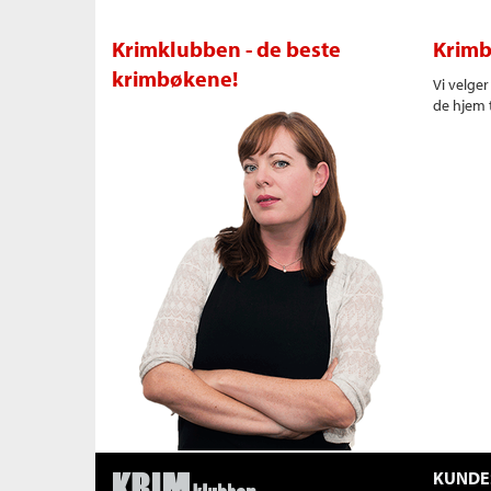
Krimklubben - de beste
Krimb
krimbøkene!
Vi velge
de hjem t
KUNDE