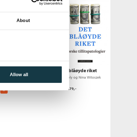
About
Ebok
Det blåøyde riket
Det blåøyde riket
Allow all
Eva Joly
og
Nina Witoszek
Eva Joly
og
Nina Witoszek
Pris
259,–
Pris
379,–
Kjøp