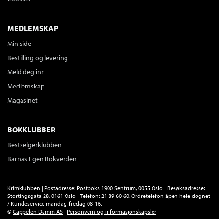
Sendes fra oss i løpet av 1-3 arbeidsdager.
MEDLEMSKAP
Min side
Det er mitt hav
Bestilling og levering
Caroline Kaspara Palonen
Meld deg inn
Innbundet
Bokmål
2015
Medlemskap
Kjøp
Pris
429,–
Magasinet
Sendes fra oss i løpet av 1-3 arbeidsdager.
BOKKLUBBER
Bestselgerklubben
Du er meg for søvnig
Barnas Egen Bokverden
Caroline Kaspara Palonen
Innbundet
Bokmål
2013
Krimklubben | Postadresse: Postboks 1900 Sentrum, 0055 Oslo | Besøksadresse:
Kjøp
Pris
429,–
Stortingsgata 28, 0161 Oslo | Telefon: 21 89 60 60. Ordretelefon åpen hele døgnet
/ Kundeservice mandag-fredag 08-16.
Sendes fra oss i løpet av 1-3 arbeidsdager.
©
Cappelen Damm AS
|
Personvern og informasjonskapsler