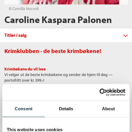
© Camilla Norvoll
Caroline Kaspara Palonen
Titler i salg
Krimklubben - de beste krimbøkene!
Filter
Krimbøkene du vil lese
+
Vi velger ut de beste krimbøkene og sender de hjem til deg —
FORMAT
Jeg har det ikke i meg å bli
portofritt over kr 399,-!
klassekontakt
+
Alle
Caroline Kaspara Palonen
SPRÅK
Ebok (7)
Innbundet
Bokmål
2025
Alle
Unike medlemstilbud
Innbundet (6)
Kjøp
Pris
399,–
Som medlem i Krimklubben får du en rekke supre tilbud med opptil 80
Bokmål (15)
Heftet (2)
Consent
Details
About
% rabatt på bøker og fine ting.
Sendes fra oss i løpet av 1-3 arbeidsdager.
Gratis medlemsblad
This website uses cookies