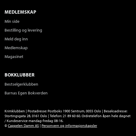
MEDLEMSKAP
Min side
Ikaros
Bestilling og levering
Axel Jensen
Meld deg inn
Innbundet
Bokmål
1998
Medlemskap
Kjøp
Pris
429,–
Magasinet
Sendes fra oss i løpet av 1-3 arbeidsdager.
BOKKLUBBER
Bestselgerklubben
Joacim
Barnas Egen Bokverden
Axel Jensen
Innbundet
Bokmål
1998
Kjøp
Pris
429,–
Krimklubben | Postadresse: Postboks 1900 Sentrum, 0055 Oslo | Besøksadresse:
Stortingsgata 28, 0161 Oslo | Telefon: 21 89 60 60. Ordretelefon åpen hele døgnet
Sendes fra oss i løpet av 1-3 arbeidsdager.
/ Kundeservice mandag-fredag 08-16.
©
Cappelen Damm AS
|
Personvern og informasjonskapsler