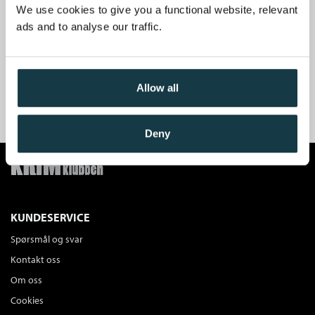
Guru - Glimt fra Gurdjieffs verden
av hovedboken,intervjuer og anbefalinger. Her får du et stort utvalg
We use cookies to give you a functional website, relevant
Axel Jensen
av krimbøker og mye godt krimstoff.
ads and to analyse our traffic.
Innbundet
Bokmål
2002
Kjøp
Pris
429,–
Få velkomstgaven din GRATIS
*!
Sendes fra oss i løpet av 1-3 arbeidsdager.
Allow all
BLI MEDLEM I DAG
Samlede verker
Axel Jensen
Deny
Innbundet
Bokmål
1998
Kjøp
Pris
1 999,–
Sendes fra oss i løpet av 1-3 arbeidsdager.
KUNDESERVICE
Junior, Senior, Jumbo
Spørsmål og svar
Axel Jensen
Kontakt oss
Innbundet
Bokmål
1998
Om oss
Kjøp
Pris
429,–
Cookies
Sendes fra oss i løpet av 1-3 arbeidsdager.