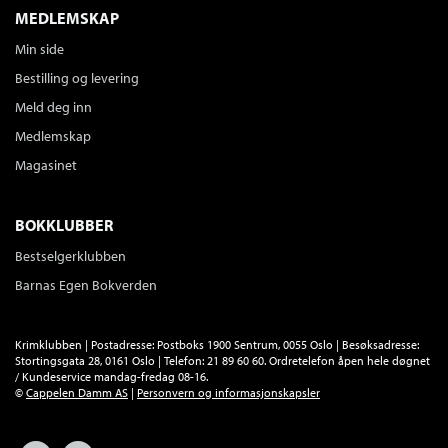
Ikke medlem
99,–
MEDLEMSKAP
99,–
Min side
Tittelen finnes ikke lenger i sortimentet.
Bestilling og levering
Meld deg inn
Medlemskap
Magasinet
BOKKLUBBER
Bestselgerklubben
Barnas Egen Bokverden
Krimklubben | Postadresse: Postboks 1900 Sentrum, 0055 Oslo | Besøksadresse:
Stortingsgata 28, 0161 Oslo | Telefon: 21 89 60 60. Ordretelefon åpen hele døgnet
/ Kundeservice mandag-fredag 08-16.
©
Cappelen Damm AS
|
Personvern og informasjonskapsler
Facebook
Forlagsliv