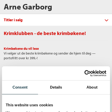
Arne Garborg
Titler i salg
Krimklubben - de beste krimbøkene!
Filter
Krimbøkene du vil lese
+
Vi velger ut de beste krimbøkene og sender de hjem til deg —
FORMAT
Den burtkomne Faderen
portofritt over kr 399,-!
Arne Garborg
+
Alle
SPRÅK
Nedlastbar lydbok
Bokmål
2020
Nedlastbar lydbok (10)
Alle
Unike medlemstilbud
Pris
399,–
Som medlem i Krimklubben får du en rekke supre tilbud med opptil 80
Bokmål (6)
% rabatt på bøker og fine ting.
Nynorsk (4)
Consent
Details
About
Hjaa ho mor
Arne Garborg
Gratis medlemsblad
Nedlastbar lydbok
Bokmål
2019
Du mottar klubbens medlemsblad GRATIS, med en fyldig presentasjon
This website uses cookies
av hovedboken,intervjuer og anbefalinger. Her får du et stort utvalg
Pris
399,–