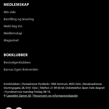
MEDLEMSKAP
Fred
Arne Garborg
Min side
Nedlastbar lydbok
Bokmål
2017
Bestilling og levering
Pris
399,–
Meld deg inn
Medlemskap
Magasinet
Kolbotnbrev
Arne Garborg
Nedlastbar lydbok
Nynorsk
2013
BOKKLUBBER
Pris
199,–
Bestselgerklubben
Barnas Egen Bokverden
Bondestudentar
Arne Garborg
Krimklubben | Postadresse: Postboks 1900 Sentrum, 0055 Oslo | Besøksadresse:
Nedlastbar lydbok
Nynorsk
2012
Stortingsgata 28, 0161 Oslo | Telefon: 21 89 60 60. Ordretelefon åpen hele døgnet
/ Kundeservice mandag-fredag 08-16.
Pris
399,–
©
Cappelen Damm AS
|
Personvern og informasjonskapsler
Facebook
Forlagsliv