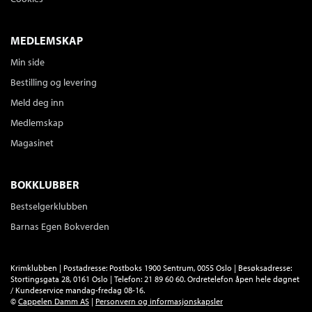
Serie
Mikke Milnbergan 4
Innbundet
Bokmål
2020
MEDLEMSKAP
Kjøp
Pris
299,–
Min side
Sendes fra oss i løpet av 1-3 arbeidsdager.
Bestilling og levering
Meld deg inn
Medlemskap
Siste mann på rygg
Arild Stavrum
Magasinet
Heftet
Bokmål
2023
Kjøp
Pris
229,–
BOKKLUBBER
Sendes fra oss i løpet av 1-3 arbeidsdager.
Bestselgerklubben
Barnas Egen Bokverden
Ukyssede sko
Krimklubben | Postadresse: Postboks 1900 Sentrum, 0055 Oslo | Besøksadresse:
Arild Stavrum
Stortingsgata 28, 0161 Oslo | Telefon: 21 89 60 60. Ordretelefon åpen hele døgnet
/ Kundeservice mandag-fredag 08-16.
Serie
Albert Svendsvik 2
©
Cappelen Damm AS
|
Personvern og informasjonskapsler
Nedlastbar lydbok
Bokmål
2025