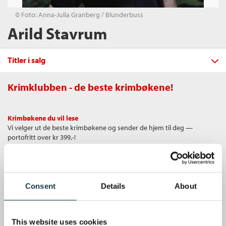
© Foto: Anna-Julia Granberg / Blunderbuss
Arild Stavrum
Titler i salg
Krimklubben - de beste krimbøkene!
Filter
Krimbøkene du vil lese
+
Vi velger ut de beste krimbøkene og sender de hjem til deg —
FORMAT
Ukyssede sko
portofritt over kr 399,-!
Arild Stavrum
+
Alle
SPRÅK
Innbundet
Bokmål
2025
Ebok (7)
+
Alle
Unike medlemstilbud
Kjøp
Pris
429,–
ALDER
Innbundet (7)
Som medlem i Krimklubben får du en rekke supre tilbud med opptil 80
Bokmål (23)
Sendes fra oss i løpet av 1-3 arbeidsdager.
+
Nedlastbar lydbok (6)
Alle
Consent
Details
About
% rabatt på bøker og fine ting.
SERIER
Heftet (3)
10+ (15)
Alle
6 - 9 år (9)
Gratis medlemsblad
Mikke Milnbergan (15)
This website uses cookies